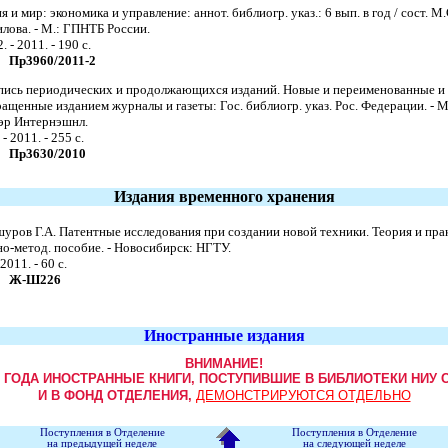
я и мир: экономика и управление: аннот. библиогр. указ.: 6 вып. в год / cост. М.
лова. - М.: ГПНТБ России.
. - 2011. - 190 с.
Пр3960/2011-2
пись периодических и продолжающихся изданий. Новые и переименованные и
ащенные изданием журналы и газеты: Гос. библиогр. указ. Рос. Федерации. - М
эр Интернэшнл.
 - 2011. - 255 с.
Пр3630/2010
Издания временного хранения
ров Г.А. Патентные исследования при создании новой техники. Теория и пра
о-метод. пособие. - Новосибирск: НГТУ.
 2011. - 60 с.
Ж-Ш226
Иностранные издания
ВНИМАНИЕ!
9 ГОДА ИНОСТРАННЫЕ КНИГИ, ПОСТУПИВШИЕ В БИБЛИОТЕКИ НИУ 
И В ФОНД ОТДЕЛЕНИЯ,
ДЕМОНСТРИРУЮТСЯ ОТДЕЛЬНО
Поступления в Отделение
Поступления в Отделение
на предыдущей неделе
на следующей неделе