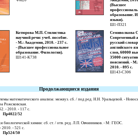
(Высшее
профессиональ
образование. 
языки).
Ш1-П321
Котюрова М.П. Стилистика
Семиволкова С
научной речи: учеб. пособие.
Современный а
- М.: Академия, 2010. - 237 с.
русский слова
- (Высшее профессиональное
английского яз
образование. Филология).
слов, 60000 вы
Ш141-К738
35000 ситуати
пояснений. - М.
2010. - 895 с.
Ш143-С306
Продолжающиеся издания
емы математического анализа: межвуз. сб. / под ред. Н.Н. Уральцевой. - Новос
ра Рожсковская.
2. - 2010. - 117 с.
Пр4022/52
и биологической химии: сб. ст. / отв. ред. Л.П. Овчинников. - М: ГЕОС.
- 2010. - 521 с.
Пр524/50