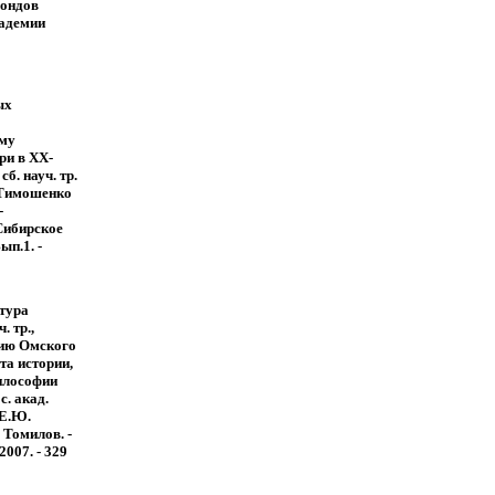
фондов
адемии
ых
му
ри в XX-
сб. науч. тр.
. Тимошенко
-
Сибирское
Вып.1. -
тура
. тр.,
тию Омского
та истории,
илософии
с. акад.
 Е.Ю.
 Томилов. -
007. - 329