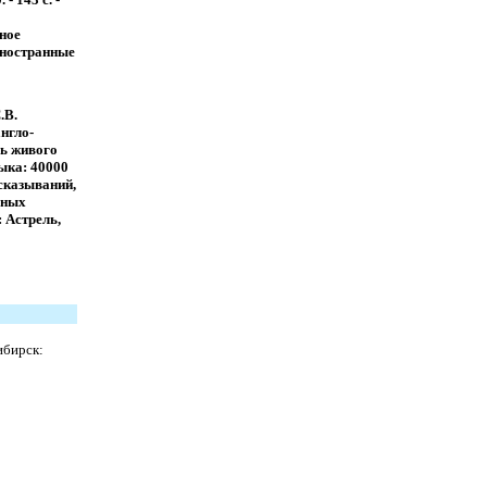
ное
Иностранные
.В.
нгло-
рь живого
ыка: 40000
сказываний,
вных
: Астрель,
ибирск: