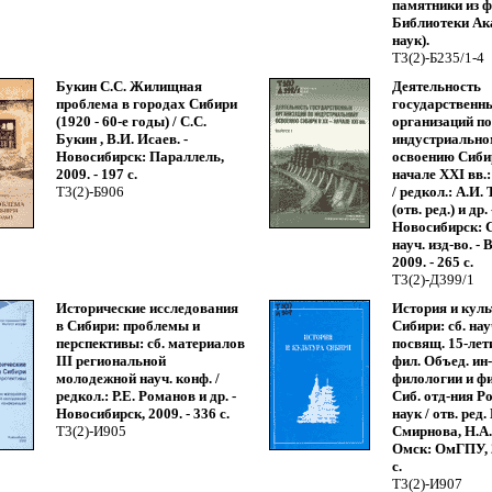
памятники из 
Библиотеки Ак
наук).
Т3(2)-Б235/1-4
Букин С.С. Жилищная
Деятельность
проблема в городах Сибири
государственн
(1920 - 60-е годы) / С.С.
организаций по
Букин , В.И. Исаев. -
индустриально
Новосибирск: Параллель,
освоению Сиби
2009. - 197 с.
начале XXI вв.: 
Т3(2)-Б906
/ редкол.: А.И
(отв. ред.) и др. 
Новосибирск: 
науч. изд-во. - 
2009. - 265 с.
Т3(2)-Д399/1
Исторические исследования
История и куль
в Сибири: проблемы и
Сибири: сб. науч
перспективы: сб. материалов
посвящ. 15-ле
III региональной
фил. Объед. ин-
молодежной науч. конф. /
филологии и ф
редкол.: Р.Е. Романов и др. -
Сиб. отд-ния Ро
Новосибирск, 2009. - 336 с.
наук / отв. ред.
Т3(2)-И905
Смирнова, Н.А.
Омск: ОмГПУ, 2
с.
Т3(2)-И907