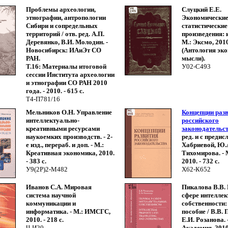
Проблемы археологии,
Слуцкий Е.Е.
этнографии, антропологии
Экономические
Сибири и сопредельных
статистические
территорий / отв. ред. А.П.
произведения: и
Деревянко, В.И. Молодин. -
М.: Эксмо, 2010.
Новосибирск: ИАиЭт СО
(Антология эк
РАН.
мысли).
Т.16: Материалы итоговой
У02-С493
сессии Института археологии
и этнографии СО РАН 2010
года. - 2010. - 615 с.
Т4-П781/16
Мельников О.Н. Управление
Концепции раз
интеллектуально-
российского
креативными ресурсами
законодательс
наукоемких производств. - 2-
ред. и с предисл
е изд., перераб. и доп. - М.:
Хабриевой, Ю.
Креативная экономика, 2010.
Тихомирова. - 
- 383 с.
2010. - 732 с.
У9(2Р)2-М482
Х62-К652
Иванов С.А. Мировая
Пикалова В.В. 
система научной
сфере интелле
коммуникации и
собственности:
информатика. - М.: ИМСГС,
пособие / В.В.
2010. - 218 с.
Е.И. Розанова. 
Ч-И20
Академия, 2010. 