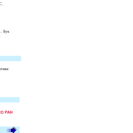
С.
.: Бук
ктика:
СО РАН