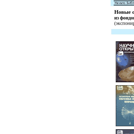
Новые о
из фонд
(экспонир