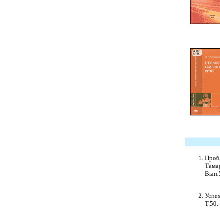
Пробл
Тама
Вып.5
Успех
Т.50. 