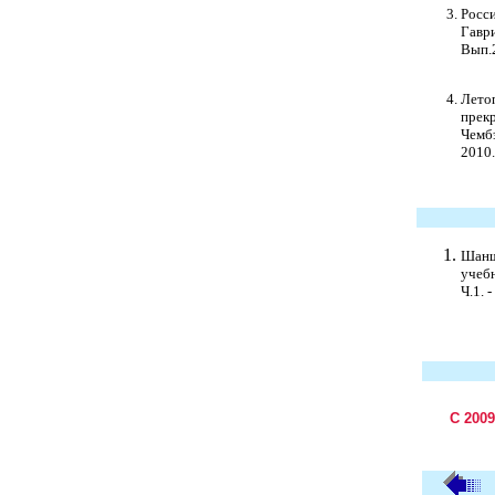
Росси
Гаври
Вып.2
Лето
прекр
Чемб
2010.
Шаншу
учебн
Ч.1. -
С 200