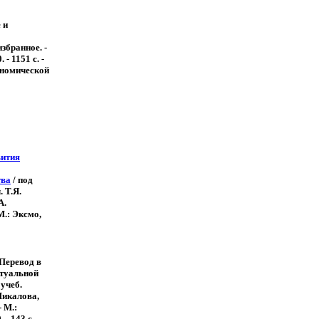
 и
збранное. -
 - 1151 с. -
ономической
вития
тва
/ под
. Т.Я.
А.
М.: Эксмо,
Перевод в
ктуальной
 учеб.
 Пикалова,
- М.:
- 143 с. -