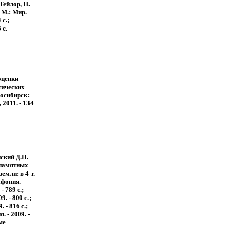
. Тейлор, Н.
- М.: Мир.
 с.;
 с.
оценки
тических
восибирск:
2011. - 134
кий Д.Н.
памятных
емли: в 4 т.
мфония.
 - 789 с.;
9. - 800 с.;
. - 816 с.;
. - 2009. -
ые