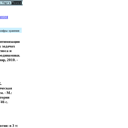
ания
 шифры хранения
Оптимизация
х задачах
еноса и
родинамики.
ир, 2010. -
.
ческая
м. - М.:
тория
746 с.
гия: в 3 т: