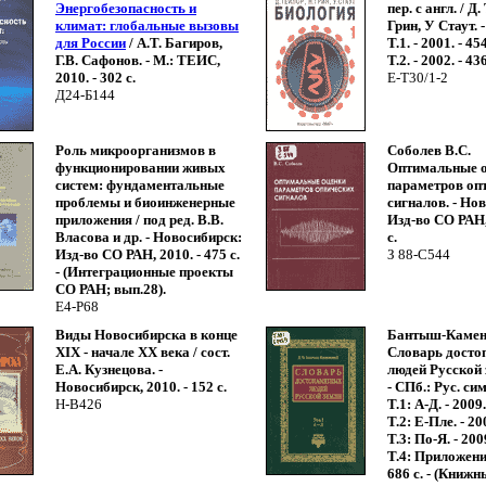
Энергобезопасность и
пер. с англ. / Д
климат: глобальные вызовы
Грин, У Стаут. 
для России
/ А.Т. Багиров,
Т.1. - 2001. - 454
Г.В. Сафонов. - М.: ТЕИС,
Т.2. - 2002. - 436
2010. - 302 с.
Е-Т30/1-2
Д24-Б144
Роль микроорганизмов в
Соболев В.С.
функционировании живых
Оптимальные 
систем: фундаментальные
параметров оп
проблемы и биоинженерные
сигналов. - Но
приложения / под ред. В.В.
Изд-во СО РАН, 
Власова и др. - Новосибирск:
с.
Изд-во СО РАН, 2010. - 475 с.
З 88-С544
- (Интеграционные проекты
СО РАН; вып.28).
Е4-Р68
Виды Новосибирска в конце
Бантыш-Каменс
XIX - начале XX века / сост.
Словарь досто
Е.А. Кузнецова. -
людей Русской з
Новосибирск, 2010. - 152 с.
- СПб.: Рус. си
Н-В426
Т.1: А-Д. - 2009.
Т.2: Е-Пле. - 200
Т.3: По-Я. - 2009
Т.4: Приложения
686 с. - (Книжн