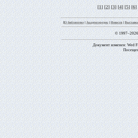
[
1
] [
2
] [
3
] [
4
] [
5
] [
6
]
[
О библиотеке
|
Академгородок
|
Новости
|
Выставк
© 1997–2026
Документ изменен: Wed Fe
Посещен