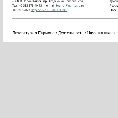
630090 Новосибирск, пр. Академика Лаврентьева, 6
Докум
Тел.: +7 383 373-40-13 • e-mail:
branch@gpntbsib.ru
Разме
© 1997-2023
Отделение ГПНТБ СО РАН
Посещ
Литература о Пармоне
Деятельность
Научная школа
•
•