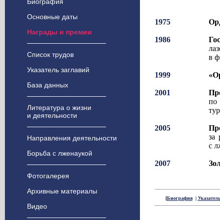
Биография
Основные даты
1975
Ор
Награды и премии
1986
Го
ла
Список трудов
в ф
Указатель заглавий
1999
«О
База данных
2001
П
по
Литература о жизни
тур
и деятельности
2005
Пр
за
Направления деятельности
с л
Борьба с лженаукой
2007
Зо
Фотогалерея
Архивные материалы
[
Биография
|
Указатель
Видео