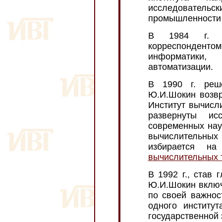
исследователь
промышленности 
В 1984 г. Ю.
корреспонде
информатики
автоматизации.
В 1990 г. ре
Ю.И.Шокин возвр
Институт вычисл
развернуты и
современных нау
вычислительных
избирается н
вычислительных 
В 1992 г., став
Ю.И.Шокин включ
по своей важнос
одного институт
государственной 