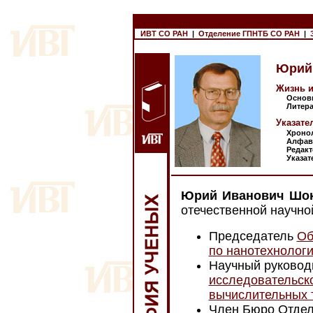
ИВТ СО РАН
|
Отделение ГПНТБ СО РАН
|
Юрий
Жизнь и
Основн
Литерату
Указате
Хроноло
Алфавит
Редакто
Указате
Юрий Иванович Шо
отечественной научно
Председатель
Об
по нанотехнолог
Научный руковод
исследовательск
вычислительных 
Член Бюро Отдел