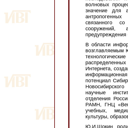
волновых проце
значение для 
антропогенных
связанного со 
сооружений, 
предупреждения о
В области инфор
возглавляемым 
технологиче
распределенны
Интернета, созд
информационн
потенциал Сибир
Новосибирског
научные инсти
отделения Росси
РАМН, ГНЦ «Век
учебных, меди
культуры, образо
Ю.И.Шокин род