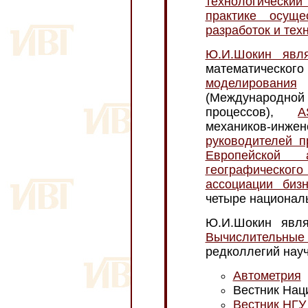
технологический
практике осуще
разработок и тех
Ю.И.Шокин явл
математического
моделирования
(
(Международн
процессов),
A
механиков-инже
руководителей п
Европейской 
географическог
ассоциации бизн
четыре национал
Ю.И.Шокин явля
Вычислительные
редколлегий нау
Автометрия
Вестник Нац
Вестник НГУ