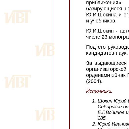
приближения»
базирующиеся на
Ю.И.Шокина и ег
и учебников.
Ю.И.Шокин - авт
числе 23 моногр
Под его руковод
кандидатов наук.
За выдающиеся з
организаторской
орденами «Знак П
(2004).
Источники:
Шокин Юрий И
Сибирское от
Е.Г.Водичев и
285.
Юрий Иванов