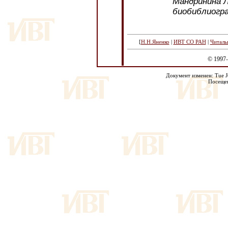
Мандринина Л
биобиблиогра
[
Н.Н.Яненко
|
ИВТ СО РАН
|
Читаль
© 1997
Документ изменен: Tue Ju
Посещен