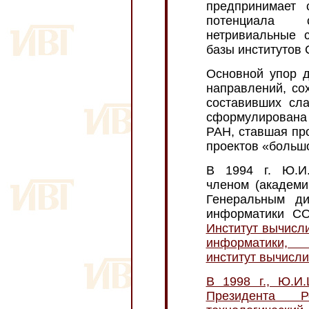
предпринимает 
потенциала с
нетривиальные 
базы институтов
Основной упор д
направлений, со
составивших сл
сформулирована
РАН, ставшая пр
проектов «больш
В 1994 г. Ю.И.
членом (академи
Генеральным ди
информатики СО
Институт вычисл
информатики, 
институт вычисли
В 1998 г., Ю.И
Президента Р