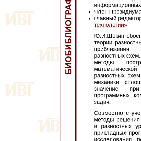
информационных
Член Президиум
главный редакто
технологии»
Ю.И.Шокин обосн
теории разностн
приближения 
разностных схем,
методы постр
математическ
разностных схем
механики спл
значение при
программных ко
задач.
Совместно с уче
методы решения
и разностных у
прикладных прог
исследования п