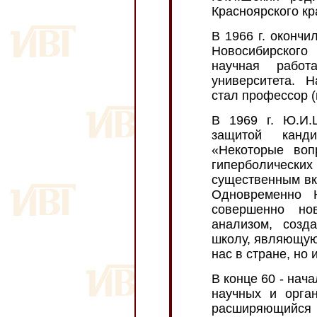
Красноярского кр
В 1966 г. окончи
Новосибирского 
научная рабо
университета. 
стал профессор 
В 1969 г. Ю.И.
защитой канд
«Некоторые воп
гиперболическ
существенным вк
Одновременно 
совершенно но
анализом, созд
школу, являющуюс
нас в стране, но 
В конце 60 - нача
научных и орга
расширяющийся