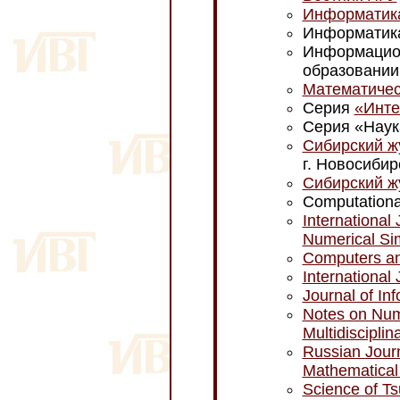
Информатика
Информатика
Информацио
образовании 
Математичес
Серия
«Инте
Серия «Наук
Сибирский ж
г. Новосибир
Сибирский ж
Computationa
International
Numerical Si
Computers an
International
Journal of In
Notes on Num
Multidiscipli
Russian Journ
Mathematical
Science of T