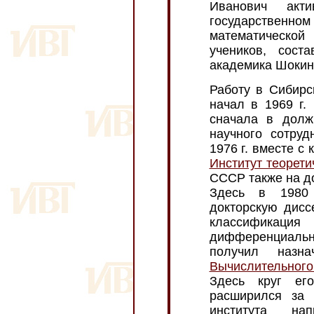
Иванович акт
государстве
математическо
учеников, сост
академика Шокин
Работу в Сибир
начал в 1969 г
сначала в долж
научного сотруд
1976 г. вместе с
Институт теорети
СССР также на д
Здесь в 1980
докторскую дисс
классификац
дифференциаль
получил назн
Вычислительного
Здесь круг ег
расширился за 
института на