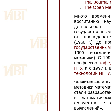
Thai Journal 
The Open Mec
Много времен
воспитанию нау
деятельност
государственным 
от преподават
(1968 г.) до п
государственным
1990 г. возглав
механики). С 199
профессор
кафе
НГУ
, а с 1997 г.
технологий НГТУ
.
Значительным вк
методики математ
стали разработа
в математичес
(совместно с 
вычислений»