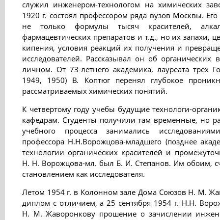
служил инженером-технологом на химических заво
1920 г. состоял профессором ряда вузов Москвы. Ег
не только формулы тысяч красителей, алкал
фармацевтических препаратов и т.д., но их запахи, 
кипения, условия реакций их получения и превращ
исследователей. Рассказывал он об органических в
личном. От 73-летнего академика, лауреата трех Г
1949, 1950) В. Коптюг перенял глубокое проник
рассматриваемых химических понятий.
К четвертому году учебы будущие технологи-орган
кафедрам. Студенты получили там временные, но р
учебного процесса занимались исследованиям
профессора Н.Н.Ворожцова-младшего (позднее акад
технологии органических красителей и промежуточ
Н. Н. Ворожцова-мл. был Б. И. Степанов. Им обоим, 
становлением как исследователя.
Летом 1954 г. в Колонном зале Дома Союзов Н. М. Жа
диплом с отличием, а 25 сентября 1954 г. Н.Н. Вор
Н. М. Жаворонкову прошение о зачислении инженер