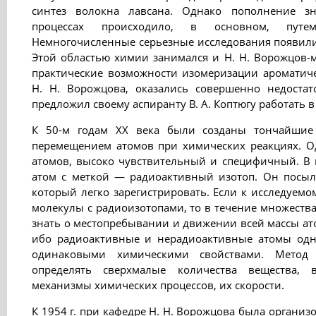
синтез волокна лавсана. Однако пополнение з
процессах происходило, в основном, путе
Немногочисленные серьезные исследования появилис
Этой областью химии занимался и Н. Н. Ворожцов-м
практические возможности изомеризации ароматич
Н. Н. Ворожцова, оказались совершенно недоста
предложил своему аспиранту В. А. Коптюгу работать 
К 50-м годам XX века были созданы тончайшие
перемещением атомов при химических реакциях. 
атомов, высоко чувствительный и специфичный. В 
атом с меткой — радиоактивный изотоп. Он посыла
который легко зарегистрировать. Если к исследуемо
молекулы с радиоизотопами, то в течение множеств
знать о местопребывании и движении всей массы ат
ибо радиоактивные и нерадиоактивные атомы одн
одинаковыми химическими свойствами. Метод 
определять сверхмалые количества вещества, 
механизмы химических процессов, их скорости.
К 1954 г. при кафедре Н. Н. Ворожцова была органи