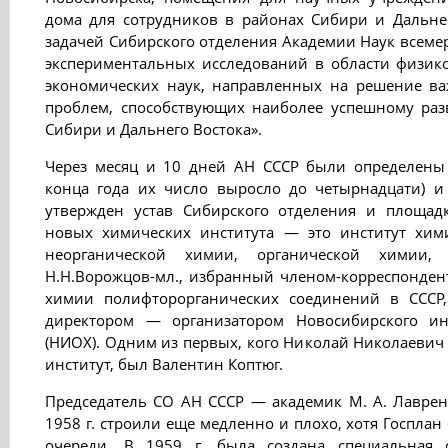
дома для сотрудников в районах Сибири и Дальнег
задачей Сибирского отделения Академии Наук всемер
экспериментальных исследований в области физико
экономических наук, направленных на решение в
проблем, способствующих наиболее успешному ра
Сибири и Дальнего Востока».
Через месяц и 10 дней АН СССР были определены 
конца года их число выросло до четырнадцати) и
утвержден устав Сибирского отделения и площадк
новых химических института — это институт хим
неорганической химии, органической химии, к
Н.Н.Ворожцов-мл., избранный членом-корреспонден
химии полифторорганических соединений в СССР,
директором — организатором Новосибирского ин
(НИОХ). Одним из первых, кого Николай Николаевич
институт, был Валентин Коптюг.
Председатель СО АН СССР — академик М. А. Лаврен
1958 г. строили еще медленно и плохо, хотя Госплан
очереди. В 1959 г. была создана специальная о