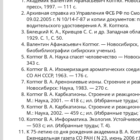
Академик Валентин Афанасьевич Коптюг. Новос
пресс», 1997. — 111 с.
Архивная справка из Управления ФСБ РФ по Смо
09.02.2005 г. N 10/14-Г-87 и копии документов: 
водительского удостоверения А. Я. Коптюга.
Бялецкий K. A., Кривцов С. С. и др. Западная об
1929. С. 1, С. 50.
Валентин Афанасьевич Коптюг. — Новосибирск, 
биобиблиографии сибирских ученых).
Коптюг В. А. Наука спасет человечество — Новос
343 с.
Коптюг В. А. Изомеризация ароматических соед
СО АН СССР, 1963. — 176 с.
Коптюг В. А. Аренониевые ионы. Строение и ре
Новосибирск: Наука, 1983. — 270 с.
Коптюг В. А. Карбкатионы. Строение и реакцион
М.: Наука, 2001. — 418 с.; ил. (Избранные труды; Т.
Коптюг В. А. Карбкатионы. Строение и реакцион
М.: Наука, 2002. — 459 с.; ил. (Избранные труды; Т.
Коптюг В. А. Информатика. Экология. Устойчивое
— 503 с; ил. (Избранные труды; Т. 4).
К 75-летию со дня рождения академика В. А. Коп
Еженедельная газета СО РАН ( N 23, июнь 2006 г.).