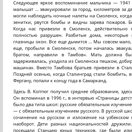
Следующее яркое воспоминание мальчика — 1941 г
малышат ... эвакуировали за город, километров за д
могли наблюдать ночные налеты на Смоленск, когда 
зенитки, рвутся бомбы и видны зарева пожаров. 
Когда нас привезли в Смоленск, действительно
полностью разрушен. Разбитые дома, некоторые 
глазницы окон. Все еще дымится ... Мы совсем мало,
еще, пробыли в Смоленске, потом началась эвакуаци
братом, направили в Тамбов». Мать должна был
задерживалась, уходила из Смоленска пешком, доби
машинах. Вместо Тамбова братьев привезли в Стал
Поздней осенью, когда Сталинград стали бомбить, в
Фергану, попали к концу года в Самарканд.
Здесь В. Коптюг получил среднее образование, здес
Он вспоминал в 1996 г., в интервью «Страницы детс
было два типа школ: русские обязательным изучением
— с обязательным изучением русского. В русской шк
сочинение на русском и изложение на узбекском 
наоборот. Дети разных национальностей дружили.
посещали Станцию юных техников, где были изу