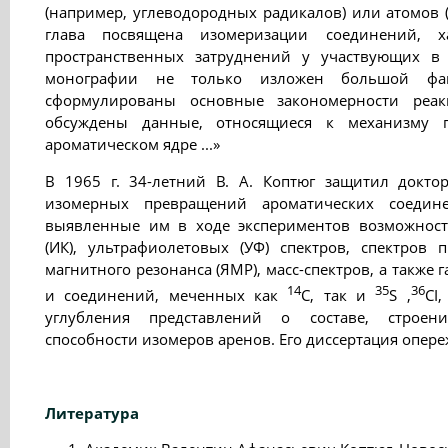
(например, углеводородных радикалов) или атомов (
глава посвящена изомеризации соединений, х
пространственных затруднений у участвующих в 
монографии не только изложен большой фак
сформулированы основные закономерности реак
обсуждены данные, относящиеся к механизму п
ароматическом ядре ...»
В 1965 г. 34-летний В. А. Коптюг защитил докто
изомерных превращений ароматических соедин
выявленные им в ходе экспериментов возможнос
(ИК), ультрафиолетовых (УФ) спектров, спектров 
магнитного резонанса (ЯМР), масс-спектров, а также
14
35
36
и соединений, меченных как
С, так и
S ,
CI
углубления представлений о составе, строени
способности изомеров аренов. Его диссертация опере
Литература