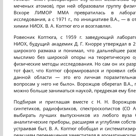
меченых атомов), при ней образовали группу физи
Вскоре ЛИМОР ММА превратилась в лаборат
исследования, а с 1971 г., по инициативе В.А., — в
химии НИОХ. В. А. Коптюг его и возглавлял.
Ровесник Коптюга, с 1959 г. заведующий лабора
НИОХ, будущий академик Д. Г. Кнорре утверждал в 2
широкого размаха и понимал, что дальнейшее раз
мыслимо без широкой опоры на теоретическую 
физические методы исследования. Но сам он их разр
тот факт, что Коптюг сформировался и проявил себ
данной области — это его личная поразительная
вопросам у него не было». Ворожцов оберегал В.А.,
можно больше заниматься наукой, предрекая ему бл
Подбирая и приглашая вместе с Н. Н. Ворожцо
синтетиков, радиофизиков, спектроскопистов (СО 
выбирать лучших выпускников из любого вуза С
аналитические приборы, расширяя и углубляя собст
устраивая быт, В. А. Коптюг обобщал и систематизи
реакциям перемещения заместителя в ароматическом 