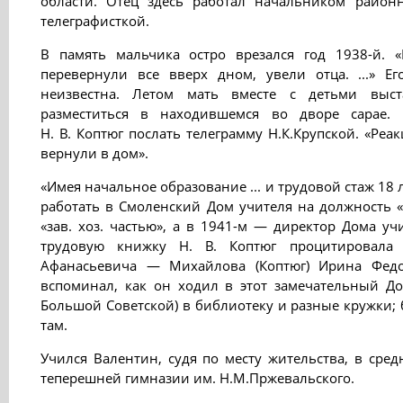
области. Отец здесь работал начальником районн
телеграфисткой.
В память мальчика остро врезался год 1938-й.
перевернули все вверх дном, увели отца. ...» Е
неизвестна. Летом мать вместе с детьми выс
разместиться в находившемся во дворе сарае. 
Н. В. Коптюг послать телеграмму Н.К.Крупской. «Ре
вернули в дом».
«Имея начальное образование ... и трудовой стаж 18 л
работать в Смоленский Дом учителя на должность «
«зав. хоз. частью», а в 1941-м — директор Дома уч
трудовую книжку Н. В. Коптюг процитировала
Афанасьевича — Михайлова (Коптюг) Ирина Федор
вспоминал, как он ходил в этот замечательный Д
Большой Советской) в библиотеку и разные кружки; 
там.
Учился Валентин, судя по месту жительства, в сред
теперешней гимназии им. Н.М.Пржевальского.