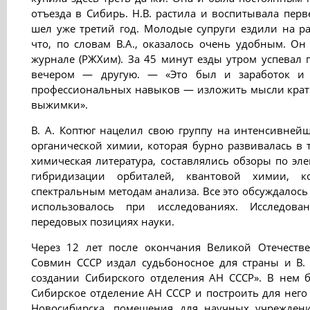
отъезда в Сибирь. Н.В. растила и воспитывала пер
шел уже третий год. Молодые супруги ездили на ра
что, по словам В.А., оказалось очень удобным. О
журнале (РЖХим). За 45 минут езды утром успевал 
вечером — другую. — «Это был и заработок и 
профессиональных навыков — изложить мысли кратк
выжимки».
В. А. Коптюг нацелил свою группу на интенсивней
органической химии, которая бурно развивалась в 
химическая литература, составлялись обзоры по эл
гибридизации орбиталей, квантовой химии, к
спектральным методам анализа. Все это обсуждалось 
использовалось при исследованиях. Исследов
передовых позициях науки.
Через 12 лет после окончания Великой Отечеств
Совмин СССР издал судьбоносное для страны и В. 
создании Сибирского отделения АН СССР». В нем б
Сибирское отделение АН СССР и построить для него
Новосибирска, помещения для научных учрежден