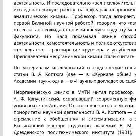
деятельность. И последовательно «вел исключитель
исследовательскую работу на кафедрах неорганиче
аналитической химии». Профессор, тогда аспирант
первой Валиной научной работой, говорил, что «к
отнеслась к неожиданно появившемуся студенту-млад
факультета. Но Валя показывал явные способ
деятельности, самостоятельность и полное отсутстви
что цель его — расширение кругозора и углублени
Преподаватели неорганической химии стали считать 
По материалам исследований в студенческие год
статьи В. А. Коптюга (две — в «Журнале общей 
Академии наук», одна — в «Научных докладах высше
Неорганическую химию в МХТИ читал профессор, 
А. Ф. Капустинский, осваивавший современную ф
университетов Англии. От этого ученого, по мнению
приоритеты научной деятельности В. А. Коптюга — о
стремление к обобщениям и систематизации, а 
Вызывавший восторг студентов академик В. М.
Дрезденского политехнического института (1901),