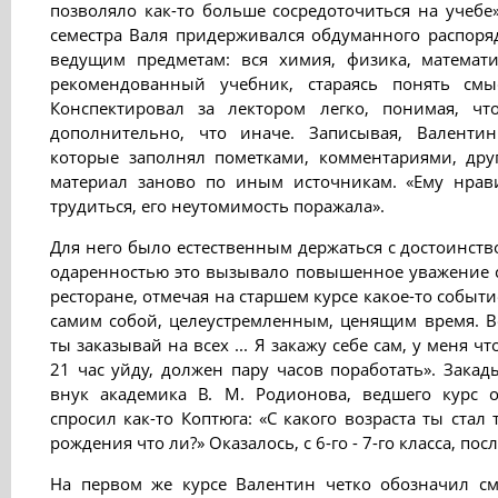
позволяло как-то больше сосредоточиться на учебе»
семестра Валя придерживался обдуманного распоря
ведущим предметам: вся химия, физика, математ
рекомендованный учебник, стараясь понять смы
Конспектировал за лектором легко, понимая, чт
дополнительно, что иначе. Записывая, Валентин
которые заполнял пометками, комментариями, др
материал заново по иным источникам. «Ему нрав
трудиться, его неутомимость поражала».
Для него было естественным держаться с достоинств
одаренностью это вызывало повышенное уважение с
ресторане, отмечая на старшем курсе какое-то событи
самим собой, целеустремленным, ценящим время. Во
ты заказывай на всех ... Я закажу себе сам, у меня чт
21 час уйду, должен пару часов поработать». Зака
внук академика В. М. Родионова, ведшего курс 
спросил как-то Коптюга: «С какого возраста ты стал
рождения что ли?» Оказалось, с 6-го - 7-го класса, пос
На первом же курсе Валентин четко обозначил с