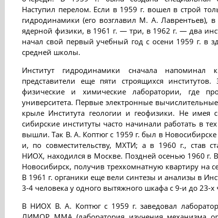
Наступил перелом. Если в 1959 г. вошел в строй то
гидродинамики (его возглавил М. А. Лаврентьев), в
ядерной физики, в 1961 г. — три, в 1962 г. — два ин
начал свой первый учебный год с осени 1959 г. в з
средней школы.
Институт гидродинамики сначала напоминал к
представители еще пяти строящихся институтов.
физические и химические лаборатории, где пр
университета. Первые электронные вычислительны
крыле Института геологии и геофизики. Не имея 
сибирские институты часто начинали работать в тех
вышли. Так В. А. Коптюг с 1959 г. был в Новосибирске
и, по совместительству, МХТИ; а в 1960 г., став
НИОХ, находился в Москве. Поздней осенью 1960 г. В
Новосибирск, получив трехкомнатную квартиру на се
В 1961 г. органики еще вели синтезы и анализы в Ин
3-4 человека у одного вытяжного шкафа с 9-и до 23-х
В НИОХ В. А. Коптюг с 1959 г. заведовал лаборато
ЛИМОР ММА (лаборатория изучения механизма ор