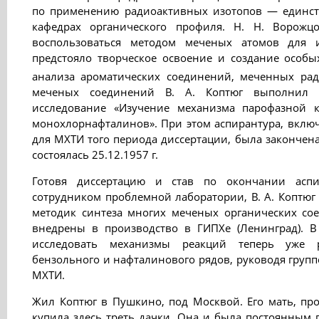
по применению радиоактивных изотопов — единст
кафедрах органического профиля. Н. Н. Ворожц
воспользоваться методом меченых атомов для 
предстояло творческое освоение и создание особы
анализа ароматических соединений, меченных ра
меченых соединений В. А. Коптюг выполнил п
исследование «Изучение механизма парофазной к
монохлорнафталинов». При этом аспирантура, вклю
для МХТИ того периода диссертации, была закончена
состоялась 25.12.1957 г.
Готовя диссертацию и став по окончании асп
сотрудником проблемной лаборатории, В. А. Коптюг
методик синтеза многих меченых органических с
внедрены в производство в ГИПХе (Ленинград). В
исследовать механизмы реакций теперь уже р
бензольного и нафталинового рядов, руководя груп
МХТИ.
Жил Коптюг в Пушкино, под Москвой. Его мать, пр
купила здесь треть дачки. Она и была постоянным