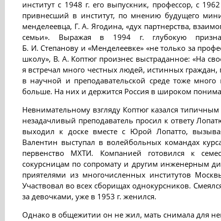
институт с 1948 г. его выпускник, профессор, с 196
привнесший в институт, по мнению будущего мини
менделеевца, Г. А. Ягодина, «дух партнерства, взаим
семьи». Выражая в 1994 г. глубокую признат
Б. И. Степанову и «Менделеевке» «не только за про
школу», В. А. Коптюг произнес выстраданное: «На с
я встречал много честных людей, истинных граждан, 
в научной и преподавательской среде тоже много 
больше. На них и держится Россия в широком понима
Невнимательному взгляду Коптюг казался типичным с
незадачливый преподаватель просил к ответу Лопатю
выходил к доске вместе с Юрой Лопатто, вызыва
Валентин выступал в волейбольных командах курса
первенство МХТИ. Компанией готовился к семе
сокурсницам по сопромату и другим инженерным ди
приятелями из многочисленных институтов Москвы
Участвовал во всех сборищах однокурсников. Смеялся
за девочками, уже в 1953 г. женился.
Однако в общежитии он не жил, мать снимала для не