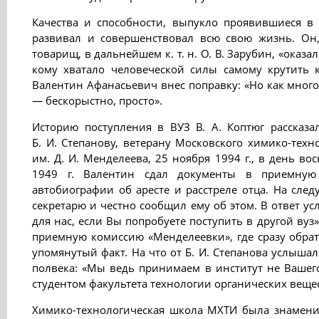
Качества и способности, выпукло проявившиеся в 
развивал и совершенствовал всю свою жизнь. Он, 
товарищ, в дальнейшем к. т. н. О. В. Зарубин, «оказа
кому хватало человеческой силы самому крутить к
Валентин Афанасьевич внес поправку: «Но как мног
— бескорыстно, просто».
Историю поступления в ВУЗ В. А. Коптюг рассказа
Б. И. Степанову, ветерану Московского химико-техн
им. Д. И. Менделеева, 25 ноября 1994 г., в день во
1949 г. Валентин сдал документы в приемную
автобиографии об аресте и расстреле отца. На сле
секретарю и честно сообщил ему об этом. В ответ ус
для нас, если Вы попробуете поступить в другой вуз»
приемную комиссию «Менделеевки», где сразу обра
упомянутый факт. На что от Б. И. Степанова услыша
полвека: «Мы ведь принимаем в институт не Вашего 
студентом факультета технологии органических веще
Химико-технологическая школа МХТИ была знаменит