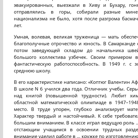
эвакуированных, выезжали в Хиву и Бухару, гон
отправлялись в горы, собирали разные мине
национализма не было, хотя после разгрома басма
лет.
Умная, волевая, великая труженица — мать обеспе
благополучные отрочество и юность. В Самарканде 
потом заведующей складом до начальника шве
большого коллектива узбечек. Своим примером в
фантастическую работоспособность. В 1949 г. с
среднюю школу.
В его характеристике написано: «Коптюг Валентин Афа
В школе N 6 учился два года. Отличник учебы. Серь
над книгой (повышенной трудности). Любит хим
областной математической олимпиаде в 1947–194
место. В труде упорен, глубоко анализирует мате
Характер твердый и настойчивый. К себе требовате
большим вниманием. В классе играл ведущую роль .
отстающим учащимся в освоении трудных разде
внимание уделил работе в ... кружке по изготовлению