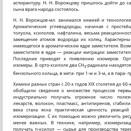
аспирантуру. Н. Н. Ворожцову пришлось дойти до са
сына врага народа состоялось.
Н. Н. Ворожцов-мл. занимался химией и технологи
Ароматические углеводороды, начиная с простейш
толуола, ксилолов, нафталина, весьма реакционнос
замещение атомов водорода их колец. Характерн
имеющегося в ароматическом ядре заместителя. Во
заместителя в ядре — реакции миграции заместител
Последние приводят к появлению изомеров. Орто
изомеры. В орто-ксилоле два СН
-радикала находятся
3
бензольного кольца, в мета- при 1-м и 3-м, а в пара- п
Химики разных стран с 20-х годов XIX столетия до 60-
обобщили сведения о множестве процессов первы
индустриально получать огромное число полез
лекарств, волокон, пластмасс, антипиренов, стабили
века стала ясна практическая ценность реакци
изомеризации. С их помощью можно увеличить ресу
менее важных. В технике, например, изомеризац
получать n-ксилол — сырье для производства тере