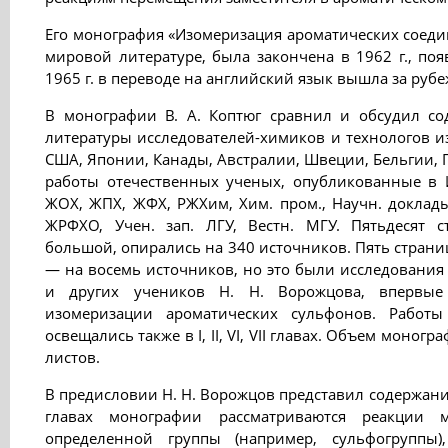
Его монография «Изомеризация ароматических соедин
мировой литературе, была закончена в 1962 г., появ
1965 г. в переводе на английский язык вышла за руб
В монографии В. А. Коптюг сравнил и обсудил со
литературы исследователей-химиков и технологов и
США, Японии, Канады, Австралии, Швеции, Бельгии, 
работы отечественных ученых, опубликованные в И
ЖОХ, ЖПХ, ЖФХ, РЖХим, Хим. пром., Научн. доклады
ЖРФХО, Учен. зап. ЛГУ, Вестн. МГУ. Пятьдесят 
большой, опирались на 340 источников. Пять страни
— на восемь источников, но это были исследования Н
и других учеников Н. Н. Ворожцова, впервые
изомеризации ароматических сульфонов. Работ
освещались также в I, II, VI, VII главах. Объем моно
листов.
В предисловии Н. Н. Ворожцов представил содержание 
главах монографии рассматриваются реакции 
определенной группы (например, сульфогруппы)