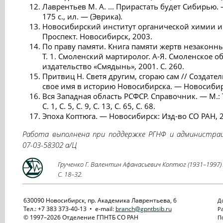
Лаврентьев М. А. ... Прирастать будет Сибирью. 
175 с., ил. — (Эврика).
Новосибирский институт органической химии им
Проспект. Новосибирск, 2003.
По праву памяти. Книга памяти жертв незаконн
Т. 1. Смоленский мартиролог. А-Я. Смоленское 
издательство «Смядынь», 2001. С. 260.
Притвиц Н. Светя другим, сгораю сам // Создате
свое имя в историю Новосибирска. — Новосибирск
Вся Западная область РСФСР. Cправочник. — М.:
С. 1, С. 5, С. 9, С. 13, С. 65, С. 68.
Эпоха Коптюга. — Новосибирск: Изд-во СО РАН, 2
Работа выполнена при поддержке РГНФ и администрац
07-03-58302 а/Ц
Грученко Г. Валентин Афанасьевич Коптюг (1931–1997) /
C. 18–32.
630090 Новосибирск, пр. Академика Лаврентьева, 6
До
Тел.: +7 383 373-40-13 • e-mail:
branch@gpntbsib.ru
Ра
© 1997–2026 Отделение ГПНТБ СО РАН
По