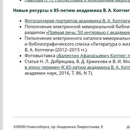
Новые ресурсы к 85-летию академика В. А. Коптюг
Фотогаллерея портретов академика В. А. Коптюга
Пополнение электронной мемориальной библи
разделом
«Прямая речь: 50 интервью с академик
Пополнение электронного каталога мемориаль
и библиографического списка «Литература о жи
В. А. Коптюга» (2012–2015 гг.).
Фотовыставка
«Валентин Афанасьевич Коптюг: п
Статья Н. Л. Добрецова, В. Д. Ермикова и В. И. 
в эпоху перемен (К 85-летию академика В. А. Коп
академии наук, 2016, Т. 86, N 7).
630090 Новосибирск, пр. Академика Лаврентьева, 6
До