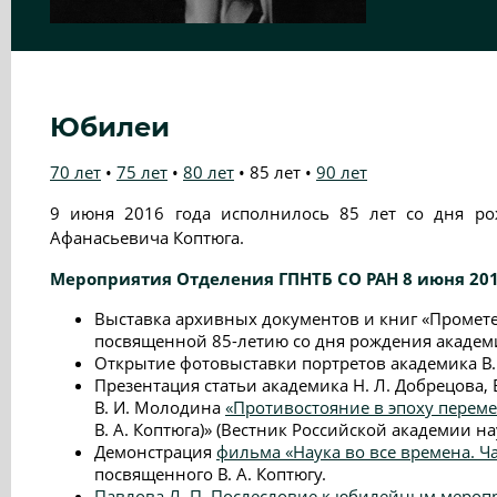
Юбилеи
70 лет
•
75 лет
•
80 лет
•
85 лет
•
90 лет
9 июня 2016 года исполнилось 85 лет со дня ро
Афанасьевича Коптюга.
Мероприятия Отделения ГПНТБ СО РАН 8 июня 201
Выставка архивных документов и книг «Промете
посвященной 85-летию со дня рождения академик
Открытие фотовыставки портретов академика В. 
Презентация статьи академика Н. Л. Добрецова, 
В. И. Молодина
«Противостояние в эпоху перем
В. А. Коптюга)» (Вестник Российской академии наук
Демонстрация
фильма «Наука во все времена. Ч
посвященного В. А. Коптюгу.
Павлова Л. П. Послесловие к юбилейным мероп