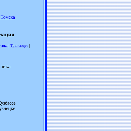
 Томска
рмация
тика
|
Транспорт
|
равка
Кузбассе
узнецке