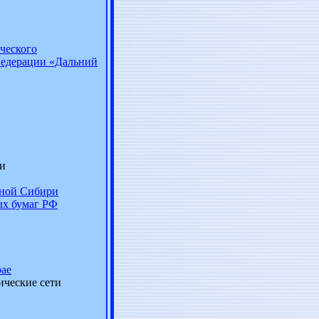
ческого
Федерации «Дальний
и
чной Сибири
ых бумаг РФ
рае
ические сети