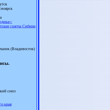
утск
сноярск
а
одика»:
тские газеты Сибири
льник (Владивосток)
нсы.
ский союз
о края