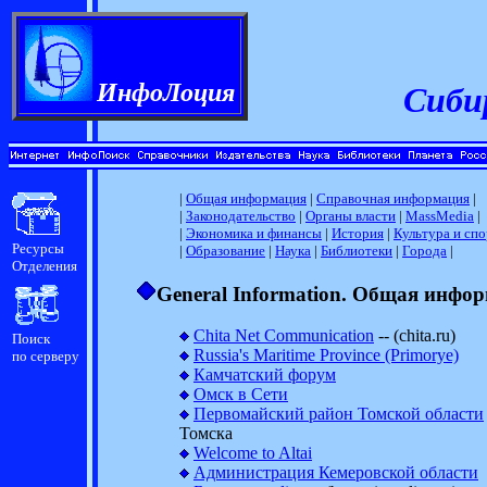
ИнфоЛоция
Сиби
|
Общая информация
|
Справочная информация
|
|
Законодательство
|
Органы власти
|
MassMedia
|
|
Экономика и финансы
|
История
|
Культура и спо
Ресурсы
|
Образование
|
Наука
|
Библиотеки
|
Города
|
Отделения
General Information. Общая инфо
Chita Net Communication
-- (chita.ru)
Поиск
Russia's Maritime Province (Primorye)
по серверу
Камчатский форум
Омск в Сети
Первомайский район Томской области
Томска
Welcome to Altai
Администрация Кемеровской области