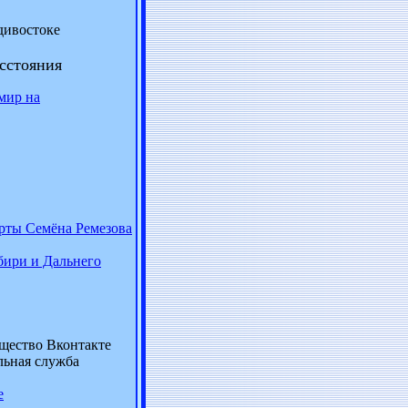
дивостоке
асстояния
 мир на
рты Семёна Ремезова
бири и Дальнего
щество Вконтакте
льная служба
е