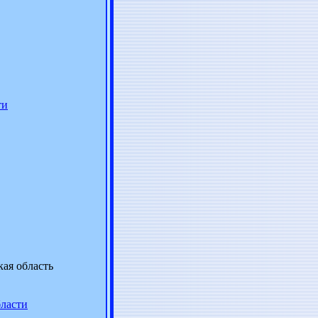
ти
кая область
ласти