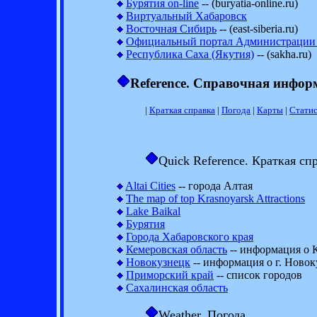
Бурятия on-line
-- (buryatia-online.ru)
Виртуальный Хабаровск
Восточная Сибирь
-- (east-siberia.ru)
Официальный портал Администрации
Республика Саха (Якутия)
-- (sakha.ru)
Reference. Справочная инфо
|
Краткая справка
|
Погода
|
Карты
|
Статис
Quick Reference. Краткая сп
Altai Cities
-- города Алтая
The map of top Krasnoyarsk Attractions
Lake Baikal
Бурятия
Города Хабаровского края
Кемеровская область
-- информация о 
Новокузнецк
-- информация о г. Новок
Приморский край
-- список городов
Сахалинская область
Weather. Погода