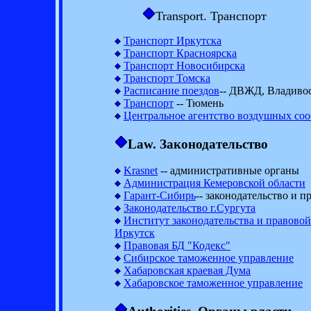
Transport. Транспорт
Транспорт Иркутска
Транспорт Красноярска
Транспорт Новосибирска
Транспорт Томска
Расписание поездов
-- ДВЖД, Владиво
Транспорт
-- Тюмень
Центральное агентство воздушных со
Law. Законодательство
Krasnet
-- административные органы
Администрация Кемеровской области
Гарант-Сибирь
-- законодательство и п
Законодательство г.Сургута
Институт законодательства и правово
Иркутск
Правовая БД "Кодекс"
Сибирское таможенное управление
Хабаровская краевая Дума
Хабаровское таможенное управление