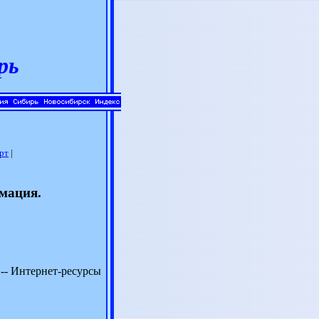
рь
рт
|
рмация.
-- Интернет-ресурсы