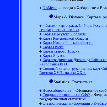
GisMeteo
-- погода в Хабаровске и Вла
Maps & Distance. Карты и р
«Глазами картографа: Сибирь, Россия,
географических картах»
Карты Иркутска и области
Карта Кемеровской области
Карта Новосибирской области
Карта Омска
Карты старого Томска
Карта Якутска
Картографическая Джоконда.Тайны ка
из собрания РГО
Сводный каталог рукописных карт Си
Востока XVII - начала XX в.
Statistics. Статистика
Новосибирскстат
-- Официальное сооб
Сводная статистика по СФО
-- Федера
государственной статистики
Статистическая информация о Кузбасс