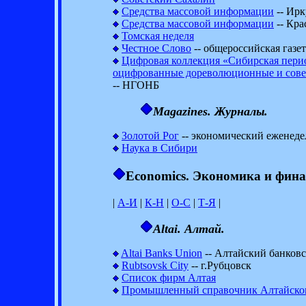
Средства массовой информации
-- Ирк
Средства массовой информации
-- Кра
Томская неделя
Честное Слово
-- общероссийская газет
Цифровая коллекция «Сибирская пери
оцифрованные дореволюционные и сове
-- НГОНБ
Magazines. Журналы.
Золотой Рог
-- экономический еженеде
Наука в Сибири
Economics. Экономика и фина
|
А-И
|
К-Н
|
О-С
|
Т-Я
|
Altai. Алтай.
Altai Banks Union
-- Алтайский банков
Rubtsovsk City
-- г.Рубцовск
Список фирм Алтая
Промышленный справочник Алтайског