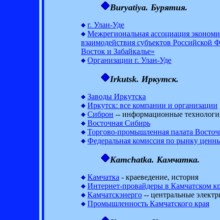
Buryatiya. Бурятия.
г. Улан-Уде
Межрегиональная ассоциация экономи
взаимодействия субъектов Российской 
Восток и Забайкалье»
Организации г. Улан-Уде
Irkutsk. Иркутск.
Заводы Иркутска
Иркутск: все компании и организации
Сиброн
-- информационные технологи
Восточная Сибирь
Торгово-промышленная палата Восто
Федеральная комиссия по рынку ценн
Kamchatka. Камчатка.
Камчатка
- краеведение, история
Интернет-провайдеры в Камчатском к
Камчатскэнерго
-- центральные электр
Промышленность Камчатского края