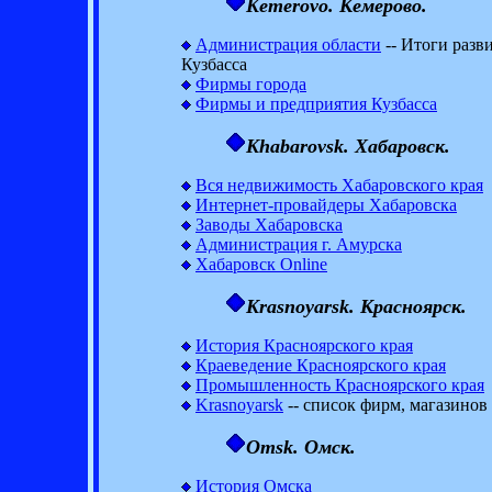
Kemerovo. Кемерово.
Администрация области
-- Итоги разв
Кузбасса
Фирмы города
Фирмы и предприятия Кузбасса
Khabarovsk. Хабаровск.
Вся недвижимость Хабаровского края
Интернет-провайдеры Хабаровска
Заводы Хабаровска
Администрация г. Амурска
Хабаровск Online
Krasnoyarsk. Красноярск.
История Красноярского края
Краеведение Красноярского края
Промышленность Красноярского края
Krasnoyarsk
-- список фирм, магазинов
Omsk. Омск.
История Омска