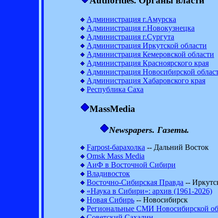
Authorities. Органы власти
Администрация г.Амурска
Администрация г.Новокузнецка
Администрация г.Сургута
Администрация Иркутской области
Администрация Кемеровской области
Администрация Красноярского края
Администрация Новосибирской облас
Администрация Хабаровского края
Республика Саха
MassMedia
Newspapers. Газеты.
Farpost-барахолка
-- Дальний Восток
Omsk Mass Media
АиФ в Восточной Сибири
Владивосток
Восточно-Сибирская Правда
-- Иркутс
«Наука в Сибири»: архив (1961-2026)
Новая Сибирь
-- Новосибирск
Региональные СМИ Новосибирской об
Советский Сахалин