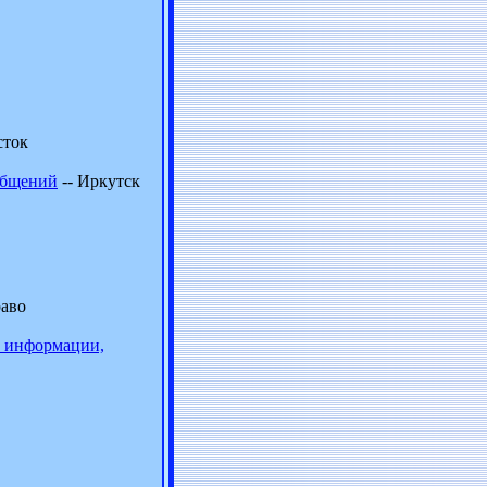
сток
общений
-- Иркутск
раво
й информации,