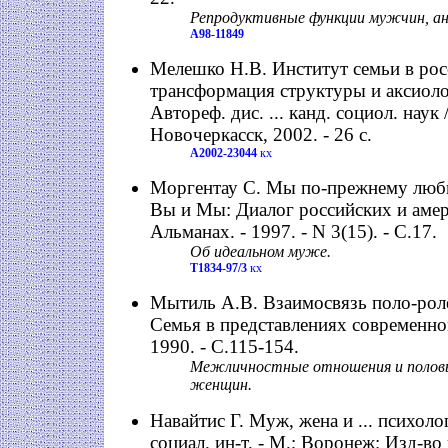
Репродуктивные функции мужчин, ан
А98-11849
Мелешко Н.В. Институт семьи в рос
трансформация структуры и аксиол
Автореф. дис. ... канд. социол. наук /
Новочеркасск, 2002. - 26 с.
А2002-23044
кх
Моргентау С. Мы по-прежнему люби
Вы и Мы: Диалог российских и аме
Альманах. - 1997. - N 3(15). - С.17.
Об идеальном муже.
Т1834-97/3
кх
Мытиль А.В. Взаимосвязь поло-роле
Семья в представлениях современног
1990. - С.115-154.
Межличностные отношения и полов
женщин.
Навайтис Г. Муж, жена и ... психолог
социал. ин-т. - М.; Воронеж: Изд-во 