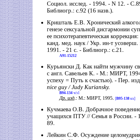
Социол. исслед. - 1994. - N 12. - С.89
Библиогр.: с.92 (16 назв.).
Кришталь Е.В. Хронический алкого
генезе сексуальной дисгармонии су
ее психотерапевтическая коррекция: 
канд. мед. наук / Укр. ин-т усоверш.
1991. - 21 c. - Библиогр.: c.21.
А91-15212
Курьянски Д. Как найти мужчину св
с англ. Савельев К. - М.: МИРТ, 1994.
успеху = Путь к счастью). - Пер. изд
nice guy / Judy Kuriansky.
В94-134
ч/з1
Др. изд
.:
М.: МИРТ, 1995.
[
В95-138
кх]
Кучмаева О.В. Добрачное поведени
учащихся ПТУ // Семья в России. - 19
89.
Лейкин С.Ф. Осуждение целомудрия