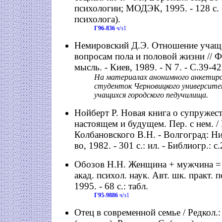
психологии; МОДЭК, 1995. - 128 с. -
психолога).
Г96-836
ч/з1
Немировский Д.Э. Отношение учащ
вопросам пола и половой жизни // Ф
мысль. - Киев, 1989. - N 7. - С.39-42
На материалах анонимного анкетиро
студенток Черновицкого университе
учащихся городского педучилища.
Нойберт Р. Новая книга о супружест
настоящем и будущем. Пер. с нем. / Р
Колбановского В.Н. - Волгоград: Ни
во, 1982. - 301 с.: ил. - Библиогр.: с
Обозов Н.Н. Женщина + мужчина = 
акад. психол. наук. Авт. шк. практ. 
1995. - 68 с.: табл.
Г95-9886
ч/з1
Отец в современной семье / Редкол.