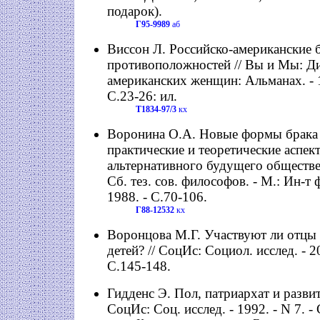
подарок).
Г95-9989
аб
Виссон Л. Российско-американские 
противоположностей // Вы и Мы: Ди
американских женщин: Альманах. - 19
С.23-26: ил.
Т1834-97/3
кх
Воронина О.А. Новые формы брака
практические и теоретические аспект
альтернативного будущего обществе
Сб. тез. сов. философов. - М.: Ин-
1988. - С.70-106.
Г88-12532
кх
Воронцова М.Г. Участвуют ли отцы 
детей? // СоцИс: Социол. исслед. - 20
С.145-148.
Гидденс Э. Пол, патриархат и развит
СоцИс: Соц. исслед. - 1992. - N 7. -