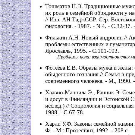
Тошматов Н.Э. Традиционные мужс
их роль в семейной обрядности у н
// Изв. АН ТаджССР. Сер. Востокове
филология. - 1987. - N 4. - С.32-37. 
Филькин А.Н. Новый андрогин // А
проблемы естественных и гуманитар
Ярославль, 1995. - С.101-103.
Проблемы пола: взаимоотношения м
Фотеева Е.В. Образы мужа и жены:
обыденного сознания // Семья в пре
современного человека. - М., 1990. 
Хаавио-Маннила Э., Ранник Э. Семе
и досуг в Финляндии и Эстонской С
исслед.) // Социология и социальная 
1988. - С.67-78.
Харли У.Ф. Законы семейной жизни 
Ф. - М.: Протестант, 1992. - 208 с.