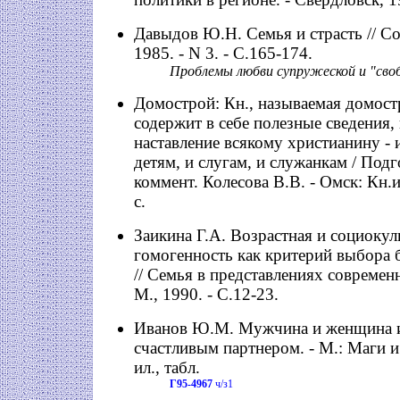
Давыдов Ю.Н. Семья и страсть // Соц
1985. - N 3. - С.165-174.
Проблемы любви супружеской и "сво
Домострой: Кн., называемая домост
содержит в себе полезные сведения,
наставление всякому христианину - и
детям, и слугам, и служанкам / Подго
коммент. Колесова В.В. - Омск: Кн.и
с.
Заикина Г.А. Возрастная и социокул
гомогенность как критерий выбора 
// Семья в представлениях современн
М., 1990. - С.12-23.
Иванов Ю.М. Мужчина и женщина ил
счастливым партнером. - М.: Маги и 
ил., табл.
Г95-4967
ч/з1