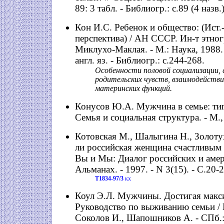
89: 3 табл. - Библиогр.: с.89 (4 назв.)
Кон И.С. Ребенок и общество: (Ист.
перспектива) / АН СССР. Ин-т этно
Миклухо-Маклая. - М.: Наука, 1988. -
англ. яз. - Библиогр.: с.244-268.
Особенности половой социализации,
родительских чувств, взаимодействи
материнских функций.
Конусов Ю.А. Мужчина в семье: тип
Семья и социальная структура. - М.,
Котовская М., Шалыгина Н., Золоту
ли российская женщина счастливым 
Вы и Мы: Диалог российских и аме
Альманах. - 1997. - N 3(15). - С.20-2
Т1834-97/3
кх
Коул Э.Л. Мужчины. Достигая макс
Руководство по выживанию семьи / П
Соколов И., Шапошников А. - СПб.: 