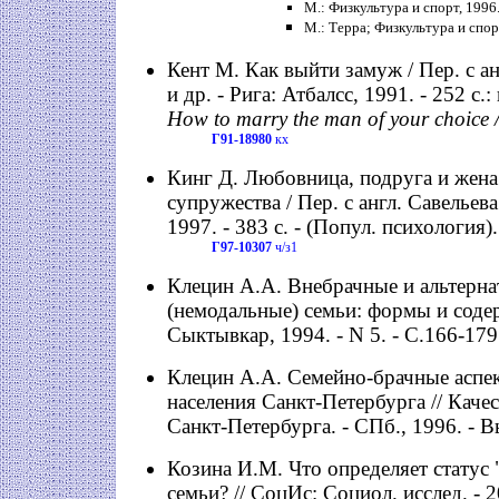
М.: Физкультура и спорт, 1996
М.: Терра; Физкультура и спор
Кент М. Как выйти замуж / Пер. с а
и др. - Рига: Атбалсс, 1991. - 252 с.: 
How to marry the man of your choice 
Г91-18980
кх
Кинг Д. Любовница, подруга и жена
супружества / Пер. с англ. Савельева
1997. - 383 с. - (Попул. психология).
Г97-10307
ч/з1
Клецин А.А. Внебрачные и альтерн
(немодальные) семьи: формы и содер
Сыктывкар, 1994. - N 5. - С.166-179
Клецин А.А. Семейно-брачные аспек
населения Санкт-Петербурга // Каче
Санкт-Петербурга. - СПб., 1996. - В
Козина И.М. Что определяет статус
семьи? // СоцИс: Социол. исслед. - 20