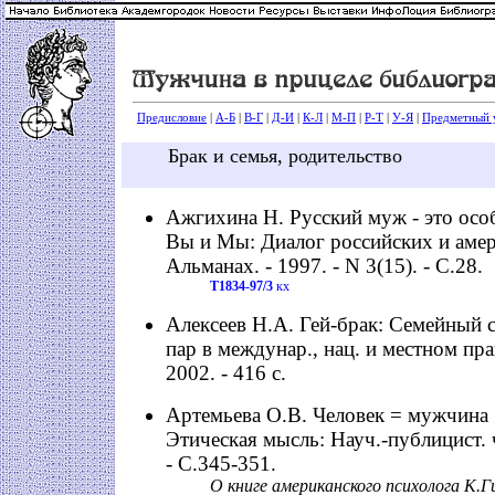
Предисловие
|
А-Б
|
В-Г
|
Д-И
|
К-Л
|
М-П
|
Р-Т
|
У-Я
|
Предметный у
Брак и семья, родительство
Ажгихина Н. Русский муж - это особ
Вы и Мы: Диалог российских и аме
Альманах. - 1997. - N 3(15). - С.28.
Т1834-97/3
кх
Алексеев Н.А. Гей-брак: Семейный 
пар в междунар., нац. и местном пра
2002. - 416 с.
Артемьева О.В. Человек = мужчина 
Этическая мысль: Науч.-публицист. ч
- С.345-351.
О книге американского психолога К.