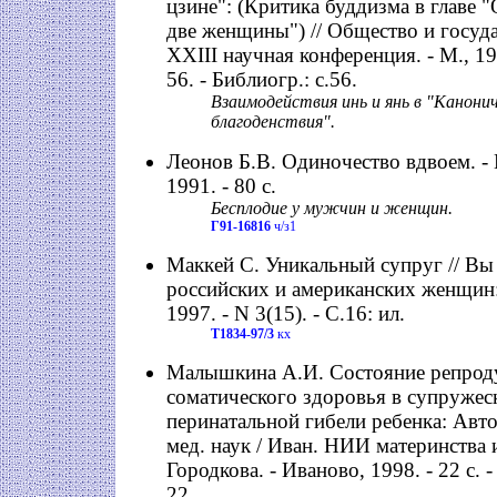
цзине": (Критика буддизма в главе 
две женщины") // Общество и госуда
XXIII научная конференция. - М., 199
56. - Библиогр.: с.56.
Взаимодействия инь и янь в "Канонич
благоденствия".
Леонов Б.В. Одиночество вдвоем. - 
1991. - 80 с.
Бесплодие у мужчин и женщин.
Г91-16816
ч/з1
Маккей С. Уникальный супруг // Вы
российских и американских женщин:
1997. - N 3(15). - С.16: ил.
Т1834-97/3
кх
Малышкина А.И. Состояние репрод
соматического здоровья в супружес
перинатальной гибели ребенка: Автор
мед. наук / Иван. НИИ материнства и
Городкова. - Иваново, 1998. - 22 c. -
22.