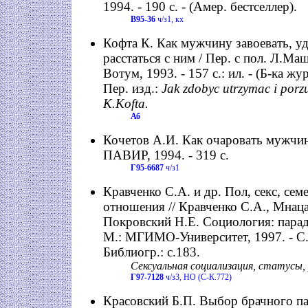
1994. - 190 с. - (Амер. бестселлер).
В95-36
ч/з1, кх
Кофта К. Как мужчину завоевать, у
расстаться с ним / Пер. с пол. Л.Маш
Вотум, 1993. - 157 с.: ил. - (Б-ка жур
Пер. изд.:
Jak zdobyc utrzymac i porzu
K.Kofta.
Аб
Кочетов А.И. Как очаровать мужчин
ПАВИР, 1994. - 319 с.
Г95-6687
ч/з1
Кравченко С.А. и др. Пол, секс, се
отношения // Кравченко С.А., Мнац
Покровский Н.Е. Социология: парад
М.: МГИМО-Университет, 1997. - С.
Библиогр.: с.183.
Сексуальная социализация, статусы, 
Г97-7128
ч/з3, НО (С-К.772)
Красовский Б.П. Выбор брачного па