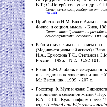
В.Т.; С.-Петерб. гос. ун-т и др. - СП
Семья, сексология, гендерные отнош
Г97-4698
Прибыткова И.М. Ева и Адам в зерка
Филос. и социол. мысль. - Киев, 1989
Статистика брачности и разводимо
демографические исследования на Ук
Работа с мужским населением по пл
(Медико-социальный аспект) / Ваган
И.А., Ермохина Т.Л., Степанова С.М
России. - 1996. - N 2. - С.92-101.
Розин В.М. Любовь и сексуальность 
и взглядах на половое воспитание: Уч
М.: Высш. шк., 1999. - 207 с.
Росситер Ф. Муж и жена: Энциклопе
отношений в семейной жизни / Пер. 
В.А. - СПб.: Культ-информ-пресс, 199
изд.:
Husband and Wife (encyclopedia of