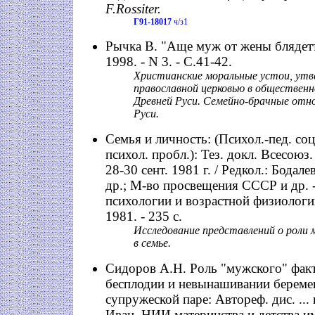
F.Rossiter.
Г91-18017
ч/з1
Рычка В. "Аще муж от жены блядетъ..
1998. - N 3. - С.41-42.
Христианские моральные устои, ут
православной церковью в обществен
Древней Руси. Семейно-брачные отн
Руси.
Семья и личность: (Психол.-пед. соц
психол. пробл.): Тез. докл. Всесоюз.
28-30 сент. 1981 г. / Редкол.: Бодалев
др.; М-во просвещения СССР и др. -
психологии и возрастной физиоло
1981. - 235 с.
Исследование представлений о рол
в семье.
Сидоров А.Н. Роль "мужского" фак
бесплодии и невынашивании береме
супружеской паре: Автореф. дис. ... 
Иван. НИИ материнства и детства и