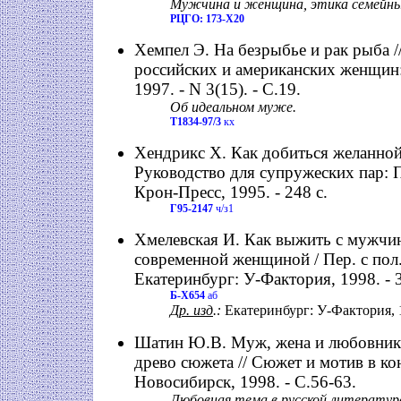
Мужчина и женщина, этика семейн
РЦГО: 173-Х20
Хемпел Э. На безрыбье и рак рыба 
российских и американских женщин:
1997. - N 3(15). - С.19.
Об идеальном муже.
Т1834-97/3
кх
Хендрикс Х. Как добиться желанно
Руководство для супружеских пар: Пе
Крон-Пресс, 1995. - 248 с.
Г95-2147
ч/з1
Хмелевская И. Как выжить с мужчи
современной женщиной / Пер. с пол.
Екатеринбург: У-Фактория, 1998. - 3
Б-Х654
аб
Др. изд
.:
Екатеринбург: У-Фактория, 
Шатин Ю.В. Муж, жена и любовник:
древо сюжета // Сюжет и мотив в кон
Новосибирск, 1998. - С.56-63.
Любовная тема в русской литературе