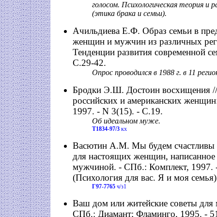
голосом. Психологическая теория и 
(этика брака и семьи).
Ачильдиева Е.Ф. Образ семьи в пре
женщин и мужчин из различных рег
Тенденции развития современной сем
С.29-42.
Опрос проводился в 1988 г. в 11 реги
Бродки Э.Ш. Достоин восхищения /
российских и американских женщин:
1997. - N 3(15). - С.19.
Об идеальном муже.
Т1834-97/3
кх
Васютин А.М. Мы будем счастливы 
для настоящих женщин, написанное
мужчиной. - СПб.: Комплект, 1997. - 
(Психология для вас. Я и моя семья)
Г97-7765
ч/з1
Ваш дом или житейские советы для 
СПб.: Диамант; Фламинго, 1995. - 511