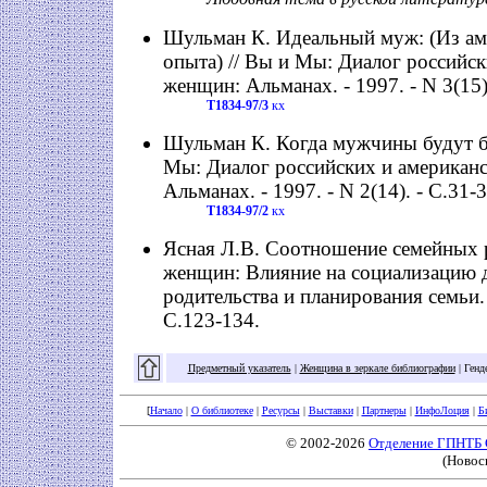
Шульман К. Идеальный муж: (Из ам
опыта) // Вы и Мы: Диалог российс
женщин: Альманах. - 1997. - N 3(15).
Т1834-97/3
кх
Шульман К. Когда мужчины будут бе
Мы: Диалог российских и американ
Альманах. - 1997. - N 2(14). - С.31-3
Т1834-97/2
кх
Ясная Л.В. Соотношение семейных 
женщин: Влияние на социализацию 
родительства и планирования семьи. 
С.123-134.
Предметный указатель
|
Женщина в зеркале библиографии
|
Генд
[
Начало
|
О библиотеке
|
Ресурсы
|
Выставки
|
Партнеры
|
ИнфоЛоция
|
Б
© 2002-2026
Отделение ГПНТБ
(Новос