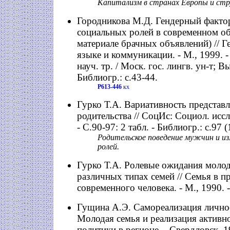
Капитализм в странах Европы и стр
Городникова М.Д. Гендерный фактор
социальных ролей в современном об
материале брачных объявлений) // Г
языке и коммуникации. - М., 1999. - 
науч. тр. / Моск. гос. лингв. ун-т; Вы
Библиогр.: с.43-44.
Р613-446
кх
Гурко Т.А. Вариативность представл
родительства // СоцИс: Социол. иссле
- С.90-97: 2 табл. - Библиогр.: с.97 (
Родительское поведение мужчин и из
ролей.
Гурко Т.А. Ролевые ожидания моло
различных типах семей // Семья в п
современного человека. - М., 1990. -
Гущина А.Э. Самореализация личност
Молодая семья и реализация активн
политики в регионе. - Свердловск, 1