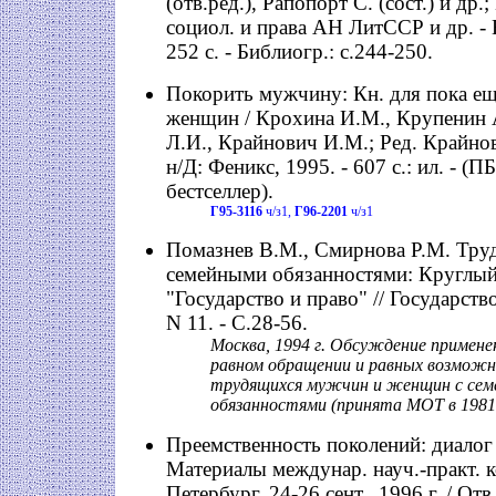
(отв.ред.), Рапопорт С. (сост.) и др
социол. и права АН ЛитССР и др. - 
252 с. - Библиогр.: с.244-250.
Покорить мужчину: Кн. для пока е
женщин / Крохина И.М., Крупенин 
Л.И., Крайнович И.М.; Ред. Крайно
н/Д: Феникс, 1995. - 607 с.: ил. - (П
бестселлер).
Г95-3116
ч/з1,
Г96-2201
ч/з1
Помазнев В.М., Смирнова Р.М. Тру
семейными обязанностями: Круглый
"Государство и право" // Государство
N 11. - С.28-56.
Москва, 1994 г. Обсуждение примене
равном обращении и равных возможн
трудящихся мужчин и женщин с се
обязанностями (принята МОТ в 1981 
Преемственность поколений: диалог 
Материалы междунар. науч.-практ. к
Петербург, 24-26 сент., 1996 г. / От