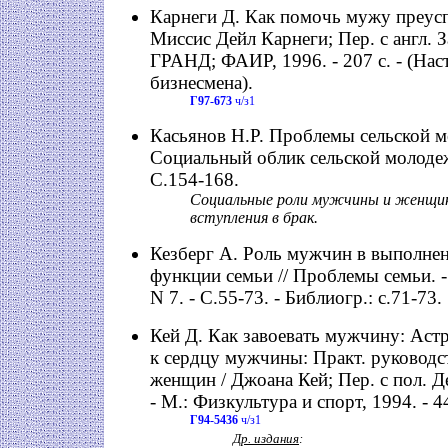
Карнеги Д. Как помочь мужу преуспе
Миссис Дейл Карнеги; Пер. с англ. З
ГРАНД; ФАИР, 1996. - 207 с. - (Наст
бизнесмена).
Г97-673
ч/з1
Касьянов Н.Р. Проблемы сельской м
Социальный облик сельской молодежи
С.154-168.
Социальные роли мужчины и женщи
вступления в брак.
Кезберг А. Роль мужчин в выполне
функции семьи // Проблемы семьи. - 
N 7. - С.55-73. - Библиогр.: с.71-73.
Кей Д. Как завоевать мужчину: Аст
к сердцу мужчины: Практ. руководс
женщин / Джоана Кей; Пер. с пол. Д
- М.: Физкультура и спорт, 1994. - 448
Г94-5436
ч/з1
Др. издания
: