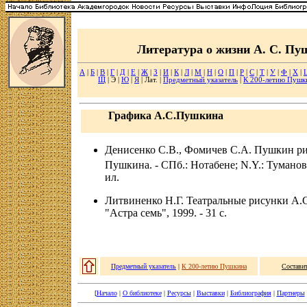
Литература о жизни А. С. Пу
А
|
Б
|
В
|
Г
|
Д
|
Е
|
Ж
|
З
|
И
|
К
|
Л
|
М
|
Н
|
О
|
П
|
Р
|
С
|
Т
|
У
|
Ф
|
Х
|
Щ
| Э |
Ю
|
Я
| Лат. |
Предметный указатель
|
К 200-летию Пушк
Графика А.С.Пушкина
Денисенко С.В., Фомичев С.А. Пушкин ри
Пушкина. - СПб.: Нотабене; N.Y.: Тумано
ил.
Литвиненко Н.Г. Театральные рисунки А.
"Астра семь", 1999. - 31 с.
Предметный указатель
|
К 200-летию Пушкина
Состави
[
Начало
|
О библиотеке
|
Ресурсы
|
Выставки
|
Библиография
|
Партнеры