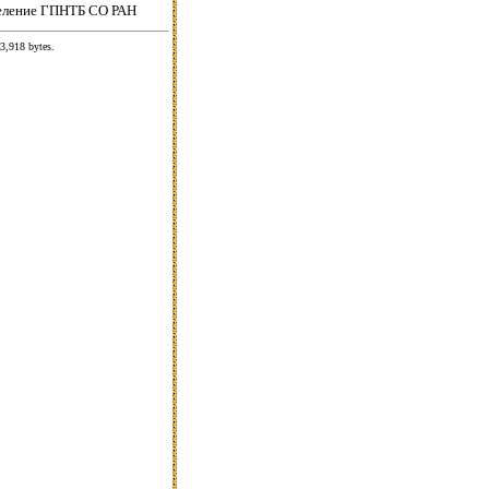
еление ГПНТБ СО РАН
3,918 bytes.