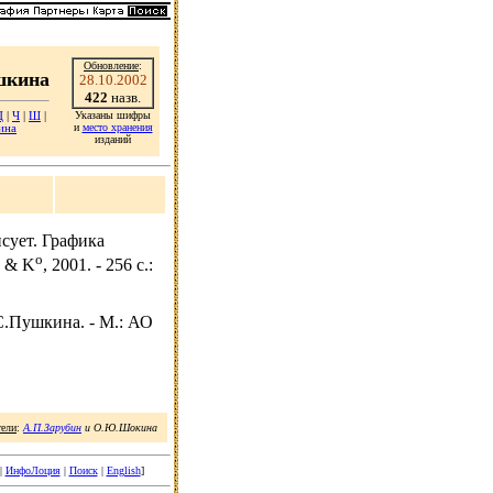
Обновление
:
шкина
28.10.2002
422
назв.
Указаны шифры
Ц
|
Ч
|
Ш
|
и
место хранения
ина
изданий
сует. Графика
o
в & K
, 2001. - 256 с.:
С.Пушкина. - М.: АО
тели
:
А.П.Зарубин
и О.Ю.Шокина
|
ИнфоЛоция
|
Поиск
|
English
]