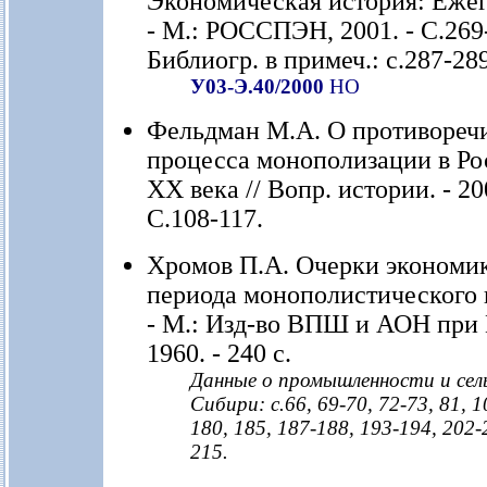
Экономическая история: Ежег
- М.: РОССПЭН, 2001. - С.269-
Библиогр. в примеч.: с.287-289
У03-Э.40/2000
НО
Фельдман М.А. О противоречи
процесса монополизации в Ро
ХХ века // Вопр. истории. - 200
С.108-117.
Хромов П.А. Очерки экономи
периода монополистического 
- М.: Изд-во ВПШ и АОН при
1960. - 240 с.
Данные о промышленности и сел
Сибири: с.66, 69-70, 72-73, 81, 1
180, 185, 187-188, 193-194, 202-
215.