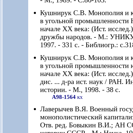
- М., 1989. - С.86-103.
Кушнирук С.В. Монополия и 
в угольной промышленности 
начале XX века: (Ист. исслед.) 
дружбы народов. - М.: УНИ
1997. - 331 с. - Библиогр.: с.3
Кушнирук С.В. Монополия и 
в угольной промышленности ю
начале ХХ века: (Ист. исслед.
дис. ... д-ра ист. наук / РАН. И
истории. - М., 1998. - 38 с.
А98-1564
кх
Лаверычев В.Я. Военный госу
монополистический капитализ
Отв. ред. Бовыкин В.И.; АН С