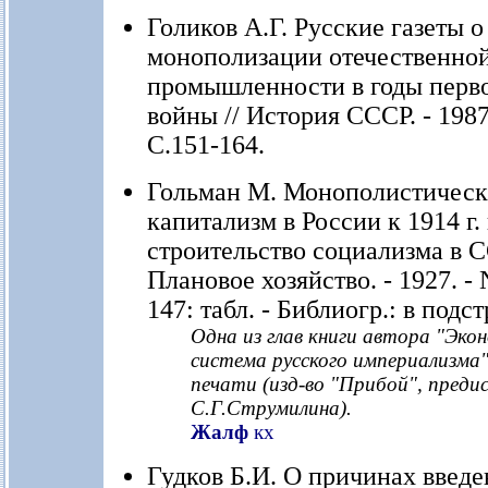
Голиков А.Г. Русские газеты о
монополизации отечественно
промышленности в годы перв
войны // История СССР. - 1987.
С.151-164.
Гольман М. Монополистичес
капитализм в России к 1914 г.
строительство социализма в С
Плановое хозяйство. - 1927. - N
147: табл. - Библиогр.: в подс
Одна из глав книги автора "Эко
система русского империализма"
печати (изд-во "Прибой", предис
С.Г.Струмилина).
Жалф
кх
Гудков Б.И. О причинах введ