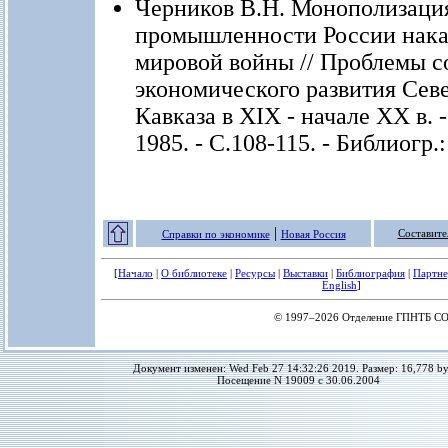
Черников В.Н. Монополизаци
промышленности России нака
мировой войны // Проблемы с
экономического развития Сев
Кавказа в XIX - начале ХХ в. 
1985. - С.108-115. - Библиогр.:
|
Составите
Справки по экономике
Новая Россия
[
Начало
|
О библиотеке
|
Ресурсы
|
Выставки
|
Библиография
|
Партн
English
]
© 1997–2026 Отделение ГПНТБ С
Документ изменен: Wed Feb 27 14:32:26 2019. Размер: 16,778 by
Посещение N 19009 с 30.06.2004