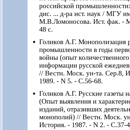
российской промышленности:
дис. ... д-ра ист. наук / МГУ и
М.В.Ломоносова. Ист. фак. - М.
48 с.
Голиков А.Г. Монополизация 
промышленности в годы перв
войны (опыт количественного
информации русской ежеднев
// Вестн. Моск. ун-та. Сер.8, И
1989. - N 5. - С.56-68.
Голиков А.Г. Русские газеты н
(Опыт выявления и характери
изданий, отразивших деятельн
монополий) // Вестн. Моск. ун
История. - 1987. - N 2. - С.37-4