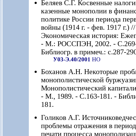
Беляев С.Г. Косвенные налог
казенные монополии в финан
политике России периода пер
войны (1914 г. - фев. 1917 г.) //
Экономическая история: Ежег
- М.: РОССПЭН, 2002. - С.269-
Библиогр. в примеч.: с.287-290
У03-Э.40/2001
НО
Боханов А.Н. Некоторые проб
монополистической буржуазии
Монополистический капитали
- М., 1989. - С.163-181. - Библ
181.
Голиков А.Г. Источниковедче
проблемы отражения в перио
печати процесса монополизац