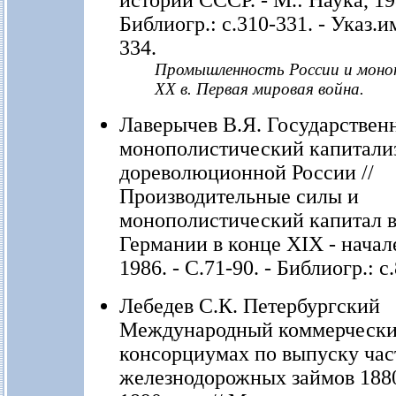
истории СССР. - М.: Наука, 198
Библиогр.: с.310-331. - Указ.и
334.
Промышленность России и моноп
XX в. Первая мировая война.
Лаверычев В.Я. Государствен
монополистический капитали
дореволюционной России //
Производительные силы и
монополистический капитал в
Германии в конце XIX - начале
1986. - С.71-90. - Библиогр.: с
Лебедев С.К. Петербургский
Международный коммерчески
консорциумах по выпуску ча
железнодорожных займов 1880