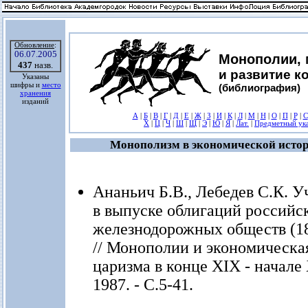
Обновление
:
06.07.2005
Монополии,
437
назв.
и развитие к
Указаны
шифры и
место
(библиография)
хранения
изданий
А
|
Б
|
В
|
Г
|
Д
|
Е
|
Ж
|
З
|
И
|
К
|
Л
|
М
|
Н
|
О
|
П
|
Р
|
С
Х
|
Ц
|
Ч
|
Ш
|
Щ
|
Э
|
Ю
|
Я
|
Лат.
|
Предметный ука
Монополизм в экономической истор
Ананьич Б.В., Лебедев С.К. У
в выпуске облигаций российс
железнодорожных обществ (18
// Монополии и экономическа
царизма в конце XIX - начале X
1987. - С.5-41.