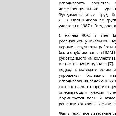
использовать свойства
дифференциальных ура
Фундаментальный труд [
Л. В. Овсянникова по гру
удостоен в 1987 г. Государст
С начала 90-х гг. Лев В
реализацией уникальной н
первые результаты работы
были опубликованы в ПММ [
руководимого им коллектива 
в этом выпуске журнала [7]
подход к математическим м
упрощения больших мат
использования заложенных в
которого лежат теоретико-гр
описывающим классы точн
формируется полный атлас
решении конкретных физичес
Фактически все известные 