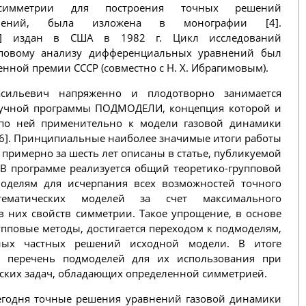
 симметрии для построения точных решений
внений, была изложена в монографии [4].
5] издан в США в 1982 г. Цикл исследований
пповому анализу дифференциальных уравнений был
венной премии СССР (совместно с Н. Х. Ибрагимовым).
асильевич напряженно и плодотворно занимается
аучной программы ПОДМОДЕЛИ, концепция которой и
 по ней применительно к модели газовой динамики
6]. Принципиальные наиболее значимые итоги работы
примерно за шесть лет описаны в статье, публикуемой
. В программе реализуется общий теоретико-групповой
оделям для исчерпания всех возможностей точного
ематических моделей за счет максимального
 них свойств симметрии. Такое упрощение, в основе
упповые методы, достигается переходом к подмоделям,
ых частных решений исходной модели. В итоге
, перечень подмоделей для их использования при
ких задач, обладающих определенной симметрией.
сегодня точные решения уравнений газовой динамики