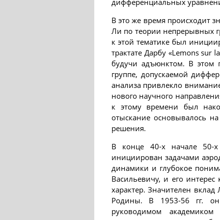
дифференциальных уравнен
В это же время происходит з
Ли по теории непрерывных г
к этой тематике был иници
трактате Дарбу «Lemons sur la
будучи адъюнктом. В этом 
группе, допускаемой диффе
анализа привлекло внимание
нового научного направлени
к этому времени был нак
отыскание основывалось на
решения.
В конце 40-х начале 50-х
инициирован задачами аэро
динамики и глубокое поним
Васильевичу, и его интерес
характер. Значителен вклад
Родины. В 1953-56 гг. он
руководимом академиком 