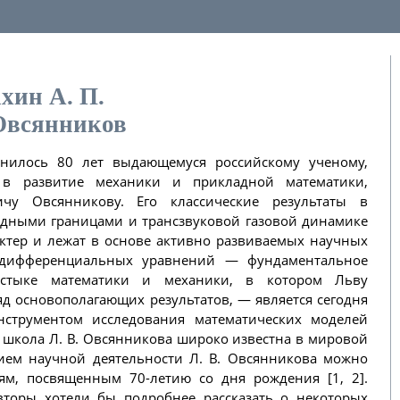
хин А. П.
Овсянников
лнилось 80 лет выдающемуся российскому ученому,
в развитие механики и прикладной математики,
чу Овсянникову. Его классические результаты в
одными границами и трансзвуковой газовой динамике
ктер и лежат в основе активно развиваемых научных
 дифференциальных уравнений — фундаментальное
стыке математики и механики, в котором Льву
д основополагающих результатов, — является сегодня
трументом исследования математических моделей
 школа Л. В. Овсянникова широко известна в мировой
ием научной деятельности Л. В. Овсянникова можно
ям, посвященным 70-летию со дня рождения [1, 2].
вторы хотели бы подробнее рассказать о некоторых