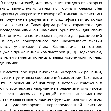
0 представителей, для получения каждого из которых
раниц вычислений. Затем по горячим следам Лев
бирском университете спецкурс «Оптимальные системы
гая полученные результаты и отшлифовывая до конца
альных систем. Такая форма работы характерна для
 исследованиями он намечает ориентиры для своих
 Так, оптимальные системы подалгебр для расширений
 в случае политропного газа насчитывают тысячи
лялись учениками Льва Васильевича на основе
а уже с применением компьютеров [8, 9]. Подчеркнем,
авителей является потенциальным источником точных
 динамики.
их имеются примеры физически интересных решений,
ть из интуитивных соображений симметрии. Таковыми
антные решения, общая теория которых изложена в
ют классические инвариантные решения и отличаются
о часть искомых функций имеет инвариантное
я, так называемые «лишние» функции, зависят от всех
х и удовлетворяют переопределенной системе
ий. Приведение этой системы в инволюцию, т.е.