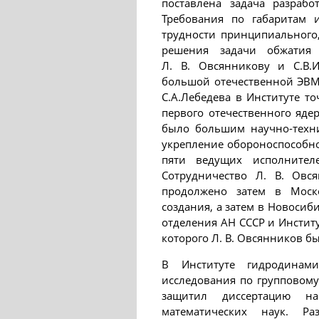
поставлена задача разрабо
Требования по габаритам 
трудности принципиального,
решения задачи обжатия 
Л. В. Овсянникову и С.В.
большой отечественной ЭВМ
С.А.Лебедева в Институте т
первого отечественного ядер
было большим научно-техн
укрепление обороноспособнос
пяти ведущих исполнител
Сотрудничество Л. В. Овс
продолжено затем в Моско
создания, а затем в Новосиб
отделения АН СССР и Инстит
которого Л. В. Овсянников был
В Институте гидродинам
исследования по групповому
защитил диссертацию н
математических наук. Ра