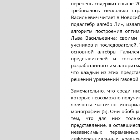
перечень содержит свыше 20
требовалось несколько ст
Васильевич читает в Новоси
подалгебр алгебр Ли», изла
алгоритм построения оптим
Льва Васильевича: своими
учеников и последователей.
основной алгебры Галилея
представителей и состав
разработанного им алгоритм
что каждый из этих предст
решений уравнений газовой
Замечательно, что среди н
которые невозможно получи
являются частично инвари
монографии [5]. Они обобща
тем, что для них тольк
представление, а оставшиес
независимых переменны
дифференциальных уравнен