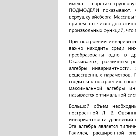
имеют теоретико-группо
ПОДМОДЕЛИ показывают, ч
верхушку айсберга. Массивы
причем это число достаточн
произвольных функций, что 
При построении инвариантн
важно находить среди них
преобразованы одно в др
Оказывается, различным р
алгебры инвариантности, 
вещественных параметров. 
сводится к построению сово
максимальной алгебры ин
называется оптимальной сис
Большой объем необходим
построенной Л. В. Овсянн
инвариантности уравнений г
Эта алгебра является типи
Галилея, расширенной опе