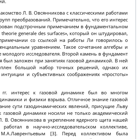
ий.
накомство Л. В. Овсянникова с классическими работами
рупп преобразований. Примечательно, что его интерес
ирован подстрочным примечанием в фундаментальном
 theorie generale des surfaces», который он штудировал,
примечании со ссылкой на работы Ли говорилось о
ренциальным уравнением. Такое сочетание алгебры и
 молодого исследователя. Второй камень в фундамент
я был заложен при занятиях газовой динамикой. В ней
оплен большой набор точных решений, однако их
 интуиции и субъективных соображениях «простоты»
 гг. интерес к газовой динамике был во многом
динамики и физики взрыва. Отличное знание газовой
ание сути газодинамических явлений, присущие Льву
 к газовой динамике носили не только академический
 Л. В. Овсянникова в укрепление ядерного щита нашей
 работал в научно-исследовательском коллективе,
М.А.Лаврентьевым [3]. Перед коллективом была