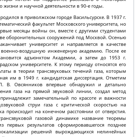
о жизни и научной деятельности в 90-е годы.
одился в приволжском городе Васильсурске. В 1937 г.
тематический факультет Московского университета, но
ервые месяцы войны он, вместе с другими студентами
стве оборонительных сооружений под Москвой. Осенью
заканчивает университет и направляется в качестве
 военно-воздушную инженерную академию. После ее
тановится адъюнктом Академии, а затем до 1953 г.
радском университете. К этому периоду относятся его
таты в теории трансзвуковых течений газа, которым
ая им в 1949 г. кандидатская диссертация. Отметим
Л. В. Овсянников впервые обнаружил и детально
чения газа на прямой звуковой линии, создал метод
у принадлежит замечательный по красоте и важности
дозвуковой струи газа с критической скоростью на
а происходит на конечном расстоянии от отверстия.
трансзвуковой газовой динамике название теоремы
з первых результатов сформировавшегося позднее
локализации решений вырождающихся нелинейных