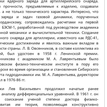
тки ядерного заряда для артиллерийского снаряда.
и прочности, предъявляемые к изделию, создавали
 а не только технического характера. Интересно, что
заряда и задач газовой динамики, порученных
Иорданскому, сопровождались расчетами на первой
 БЭСМ-1, разработанной под руководством академика
очной механики и вычислительной техники. Создание
ного снаряда для артиллерии, известного как РДС-41,
ическим достижением и явилось важным вкладом в
ти страны. Л. В. Овсянников, в составе коллектива из
ей, был удостоен в 1958 г. Ленинской премии.
янникова с академиком М. А. Лаврентьевым было
вском физико-техническом институте в пору его
ирске во время организации и становления Сибирского
ута гидродинамики им. М. А. Лаврентьева, директором
 в 1976-86 гг.
ики Лев Васильевич продолжил начатые ранее
 анализу дифференциальных уравнений. В 1961 г. он
а соискание ученой степени доктора физико-
звитая им теория, позволяющая конструктивно