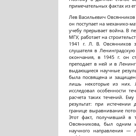
примечательных фактах из ег
Лев Васильевич Овсянников р
он поступает на механико-ма
учебу прерывает война. В п
МГУ, работает на строитель
1941 г. Л. В. Овсянников 
слушателя в Ленинградскую
окончания, в 1945 г. он с
преподает в ней и в Ленинг
выдающиеся научные резуль
была посвящена и защищенн
лишь некоторые из них. 
исследовал особенности те
расчета таких течений. Ем
результат: при истечении 
границе выравнивание поток
Этот факт, получивший в 
Овсянникова, был одним и
научного направления — 