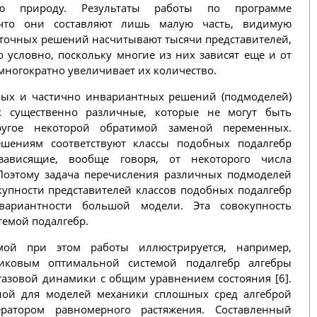
вую природу. Результаты работы по программе
то они составляют лишь малую часть, видимую
 точных решений насчитывают тысячи представителей,
о условно, поскольку многие из них зависят еще и от
многократно увеличивает их количество.
ых и частично инвариантных решений (подмоделей)
 существенно различные, которые не могут быть
угое некоторой обратимой заменой переменных.
ешениям соответствуют классы подобных подалгебр
зависящие, вообще говоря, от некоторого числа
Поэтому задача перечисления различных подмоделей
купности представителей классов подобных подалгебр
вариантности большой модели. Эта совокупность
темой подалгебр.
ой при этом работы иллюстрируется, например,
иковым оптимальной системой подалгебр алгебры
азовой динамики с общим уравнением состояния [6].
чной для моделей механики сплошных сред алгеброй
ратором равномерного растяжения. Составленный