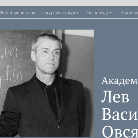
Научные школы
Лауреаты науки
Год за годом
Академ