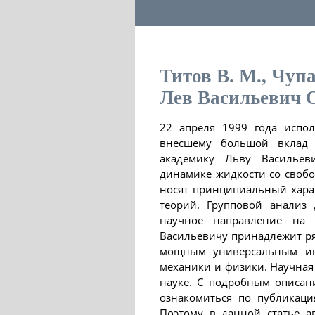
Титов В. М., Чупа
Лев Васильевич 
22 апреля 1999 года испо
внесшему большой вклад 
академику Льву Васильеви
динамике жидкости со своб
носят принципиальный хара
теорий. Групповой анализ
научное направление на 
Васильевичу принадлежит ря
мощным универсальным инс
механики и физики. Научная
науке. С подробным описан
ознакомиться по публикаци
Поэтому в данной статье а