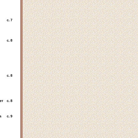
c. 7
c. 8
c. 8
ет
c. 8
а
c. 9