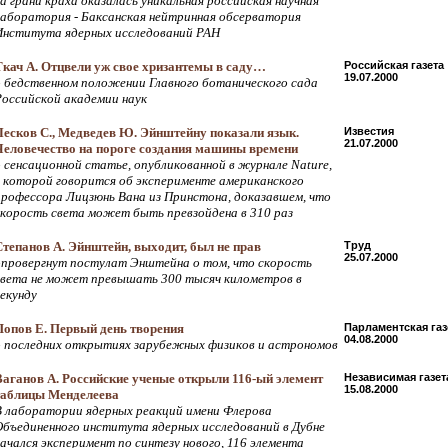
на грани краха оказалась уникальная российская научная
лаборатория - Баксанская нейтринная обсерватория
Института ядерных исследований РАН
Ткач А. Отцвели уж свое хризантемы в саду…
Российская газета
19.07.2000
о бедственном положении Главного ботанического сада
Российской академии наук
Лесков С., Медведев Ю. Эйнштейну показали язык.
Известия
21.07.2000
Человечество на пороге создания машины времени
о сенсационной статье, опубликованной в журнале Nature,
в которой говорится об эксперименте американского
профессора Лицзюнь Вана из Принстона, доказавшем, что
скорость света может быть превзойдена в 310 раз
Степанов А. Эйнштейн, выходит, был не прав
Труд
25.07.2000
опровергнут постулат Энштейна о том, что скорость
света не может превышать 300 тысяч километров в
секунду
Попов Е. Первый день творения
Парламентская газ
04.08.2000
о последних открытиях зарубежных физиков и астрономов
Ваганов А. Российские ученые открыли 116-ый элемент
Независимая газет
15.08.2000
таблицы Менделеева
В лаборатории ядерных реакций имени Флерова
Объединенного института ядерных исследований в Дубне
начался эксперимент по синтезу нового, 116 элемента