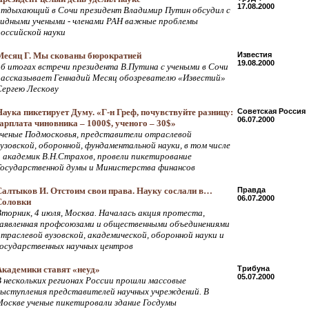
17.08.2000
отдыхающий в Сочи президент Владимир Путин обсудил с
видными учеными - членами РАН важные проблемы
российской науки
Месяц Г. Мы скованы бюрократией
Известия
19.08.2000
об итогах встречи президента В.Путина с учеными в Сочи
рассказывает Геннадий Месяц обозревателю «Известий»
Сергею Лескову
Наука пикетирует Думу. «Г-н Греф, почувствуйте разницу:
Советская Россия
06.07.2000
зарплата чиновника – 1000$, ученого – 30$»
ученые Подмосковья, представители отраслевой
вузовской, оборонной, фундаментальной науки, в том числе
и академик В.Н.Страхов, провели пикетирование
Государственной думы и Министерства финансов
Салтыков И. Отстоим свои права. Науку сослали в…
Правда
06.07.2000
Соловки
Вторник, 4 июля, Москва. Началась акция протеста,
заявленная профсоюзами и общественными объединениями
отраслевой вузовской, академической, оборонной науки и
государственных научных центров
Академики ставят «неуд»
Трибуна
05.07.2000
В нескольких регионах России прошли массовые
выступления представителей научных учреждений. В
Москве ученые пикетировали здание Госдумы