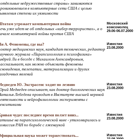
«отдельные недружественные страны» занимаются
проникновением в компьютерные сети США с целью
выявления степени их уязвимости
Штатам угрожает компьютерная война
Московский
комсомолец
речь уже идет не об отдельных «кибер-террористах», а о
29.06-06.07.2000
начале компьютерной войны против США
Ли А. Феномены, где вы?
Известия
23.08.2000
доктор медицинских наук, кандидат технических, редактор
научного журнала «Парапсихология и психофизика»
Андрей Ли в беседе с Михаилом Александровым,
рассказывает, как можно объяснить феномены
ясновидения, телепатии, материализации и других
загадочных явлений
Медведев Ю. Экстрасенс ходит по лезвию
Известия
23.08.2000
Юрий Медведев описывает, как доктор биологических наук
Наталья Лебедева проводит в Институте высшей нервной
деятельности и нейрофизиологии эксперименты с
сенситивами
Кривая чудес последнее время ползет вниз...
Известия
23.08.2000
затишье на парапсихологической ниве - утихомирилась и
комиссия РАН по борьбе с лженаукой
Официальная наука может торжествовать...
Известия
23.08.2000