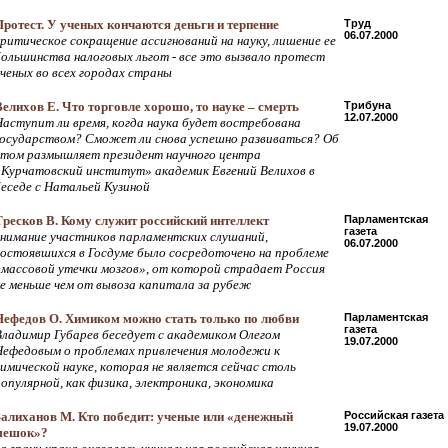
Протест. У ученых кончаются деньги и терпение
Труд
06.07.2000
критическое сокращение ассигнований на науку, лишение ее
большинства налоговых льгот - все это вызвало протест
ученых во всех городах страны
Велихов Е. Что торговле хорошо, то науке – смерть
Трибуна
12.07.2000
Наступит ли время, когда наука будет востребована
государством? Сможет ли снова успешно развиваться? Об
этом размышляет президент научного центра
«Курчатовский институт» академик Евгений Велихов в
беседе с Натальей Кузиной
Тресков В. Кому служит российский интеллект
Парламентская
газета
внимание участников парламентских слушаний,
06.07.2000
состоявшихся в Госдуме было сосредоточено на проблеме
«массовой утечки мозгов», от которой страдает Россия
не меньше чем от вывоза капитала за рубеж
Нефедов О. Химиком можно стать только по любви
Парламентская
газета
Владимир Губарев беседует с академиком Олегом
19.07.2000
Нефедовым о проблемах привлечения молодежи к
химической науке, которая не является сейчас столь
популярной, как физика, электроника, экономика
Залиханов М. Кто победит: ученые или «денежный
Российская газета
19.07.2000
мешок»?