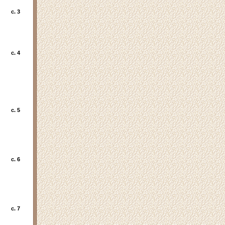
c. 3
c. 4
c. 5
c. 6
c. 7