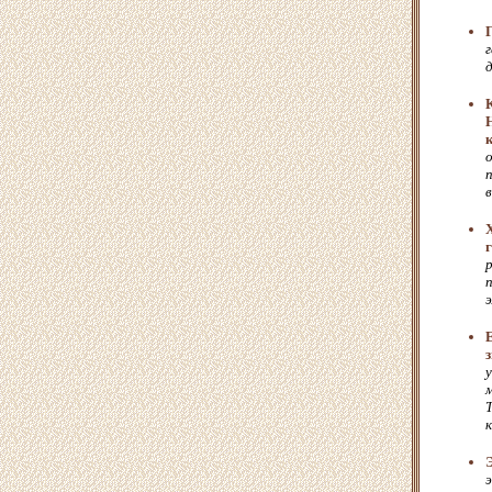
г
в
п