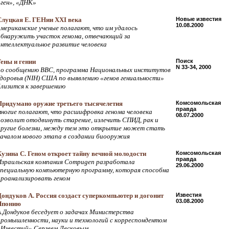
«ген», «ДНК»
Слуцкая Е. ГЕНии XXI века
Новые известия
10.08.2000
американские ученые полагают, что им удалось
обнаружить участок генома, отвечающий за
интеллектуальное развитие человека
Гены и гении
Поиск
N 33-34, 2000
по сообщению BBC, программа Национальных институтов
здоровья (NIH) США по выявлению «генов гениальности»
близится к завершению
Придумано оружие третьего тысячелетия
Комсомольская
правда
многие полагают, что расшифровка генома человека
08.07.2000
позволит отодвинуть старение, излечить СПИД, рак и
другие болезни, между тем это открытие может стать
началом нового этапа в создании биооружия
Кузина С. Геном откроет тайну вечной молодости
Комсомольская
правда
Израильская компания Compugen разработала
29.06.2000
специальную компьютерную программу, которая способна
проанализировать геном
Дондуков А. Россия создаст суперкомпьютер и догонит
Известия
03.08.2000
Японию
А.Дондуков беседует о задачах Министерства
промышленности, науки и технологий с корреспондентом
«Известий» Сергеем Лесковым