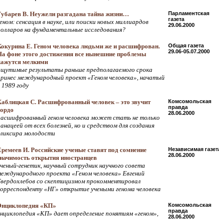
Губарев В. Неужели разгадана тайна жизни…
Парламентская
газета
еном: сенсация в науке, или поиски новых миллиардов
29.06.2000
долларов на фундаментальные исследования?
Кокурина Е. Геном человека людьми же и расшифрован.
Общая газета
29.06-05.07.2000
На фоне этого достижения все нынешние проблемы
кажутся мелкими
ощутимые результаты раньше предполагаемого срока
принес международный проект «Геном человека», начатый
 1989 году
Хаблицкая С. Расшифрованный человек – это звучит
Комсомольская
правда
гордо
28.06.2000
расшифрованный геном человека может стать не только
анацеей от всех болезней, но и средством для создания
эликсира молодости
Еремеев И. Российские ученые ставят под сомнение
Независимая газет
28.06.2000
значимость открытия иностранцев
ученый-генетик, научный сотрудник научного совета
международного проекта «Геном человека» Евгений
Твердохлебов со скептицизмом прокомментировал
корреспонденту «НГ» открытие учеными генома человека
Энциклопедия «КП»
Комсомольская
правда
энциклопедия «КП» дает определение понятиям «геном»,
28.06.2000