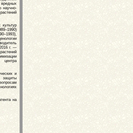
 вредных
о научно-
растений
 культур
89–1990)
0–1993),
енологии
оводитель
2016 г. —
растений
имизации
 центра
ческих и
м защиты
вопросам
нологиях
атента на