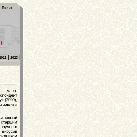
Поиск
К
Н
2022
2023
, член-
еспондент
к (2000),
ти защиты
твенный
старшим
 научного
 вирусов
рудником