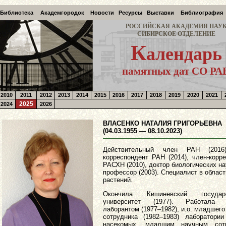
Библиотека
Академгородок
Новости
Ресурсы
Выставки
Библиография
РОССИЙСКАЯ АКАДЕМИЯ НАУ
СИБИРСКОЕ ОТДЕЛЕНИЕ
К
алендарь
памятных дат СО РА
2010
2011
2012
2013
2014
2015
2016
2017
2018
2019
2020
2021
2025
2024
2026
ВЛАСЕНКО НАТАЛИЯ ГРИГОРЬЕВНА
(04.03.1955 — 08.10.2023)
Действительный член РАН (2016)
корреспондент РАН (2014), член-корр
РАСХН (2010), доктор биологических нау
профессор (2003). Специалист в облас
растений.
Окончила Кишиневский государс
университет (1977). Работала 
лаборантом (1977–1982), и.о. младшего
сотрудника (1982–1983) лаборатории
насекомых, младшим научным сот