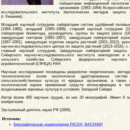
лаборатории инфекционной патологии
организмов (1983–1984) Всероссийског
исследовательского института биологических методов защиты 
(г. Кишинев).
Младший научный сотрудник лаборатории систем удобрений полевых
(1984–1985), младший (1985–1989), старший научный сотрудник (19
лаборатории биометода, руководитель группы по защите рапса (199
заведующая сектором (1993–1997), заведующая лабораторией агроц
(1997–2001), заведующая отделом защиты растений (2001–2012), рук
научно-исследовательского центра по защите растений (2013–2016), с 
главный научный сотрудник, заведующая лабораторией защиты 
Сибирского научно-исследовательского института земледелия и х
сельского хозяйства Сибирского федерального научного
агробиотехнологий (СФНЦА) РАН.
Научные исследования посвящены разработке теоретических, методи
технологических основ экологически адаптированных систе
сельскохозяйственных культур от вредных организмов, а также 
экологической оценке применения средств интенсификации в тех
возделывания зерновых культур в условиях Западной Сибири.
Автор более 400 научных трудов, из них 20 монографий. Имеет 4 п
изобретения.
Заслуженный деятель науки РФ (2006).
Источник:
Биографическая энциклопедия РАСХН, ВАСХНИЛ