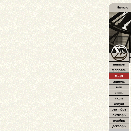
Начало
январь
февраль
март
апрель
май
июнь
июль
август
сентябрь
октябрь
ноябрь
декабрь