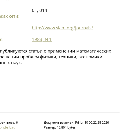
01, 014
ках сети:
http://www.siam.org/journals/
я:
1983, N 1
 публикуются статьи о применении математических
 решении проблем физики, техники, экономики
нных наук.
рентьева, 6
Документ изменен: Fri Jul 10 00:22:28 2026
ntbsib.ru
Размер: 13,804 bytes