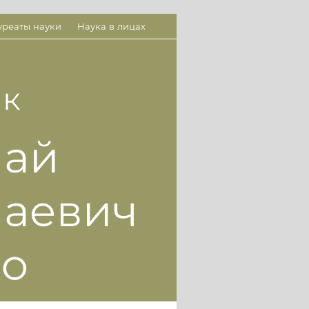
уреаты науки
Наука в лицах