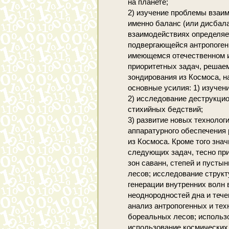
на планете;
2) изучение проблемы взаи
именно баланс (или дисбалан
взаимодействиях определяе
подвергающейся антропоге
имеющемся отечественном и
приоритетных задач, решае
зондирования из Космоса, н
основные усилия: 1) изучен
2) исследование деструкцио
стихийных бедствий;
3) развитие новых технолог
аппаратурного обеспечения
из Космоса. Кроме того зна
следующих задач, тесно пр
зон саванн, степей и пусты
лесов; исследование структ
генерации внутренних волн 
неоднородностей дна и тече
анализ антропогенных и тех
бореальных лесов; использ
использование космических