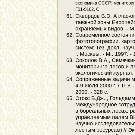
экономика СССР; мониторин
Г91-9162, С
Скворцов В.Э. Атлас-о
таежной зоны Европейс
охраняемых видов. - М.:
Современное состояние
фототопографии, карт
систем: Тез. докл. нау
г. Москвы. - М., 1997. - 
Соколов В.А., Семечки
мониторинга лесов и л
экологический журнал. - 1
Сопряженные задачи ме
4-9 июля 2000 г. / ТГУ. 
2000. - 328 с.
Стокс Б.Дж.., Гольдамм
Международное сотруд
в бореальных лесах: р
управляемым палам ВН
научно-исследователь
лесным ресурсам) // Э