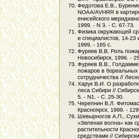
Федотова Е.В., Бурени
NOAA/AVHRR в картиро
енисейского меридиана
1999. - N 3. - С. 67-73.
Физика окружающей ср
и специалистов, 14-23 ию
1999. - 165 с.
Фуряев В.В. Роль пожа
Новосибирск, 1996. - 25
Фуряев В.В., Голдамме
пожаров в бореальных 
сотрудничества // Лесное
Харук В.И. О разработ
леса Сибири // Сибирски
5. - N1. - С. 25-30.
Черепнин В.Л. Фитомас
Красноярск, 1999. - 129
Шевырногов А.П., Сухи
«Зеленая волна» как с
растительности Красно
средствами // Сибирски