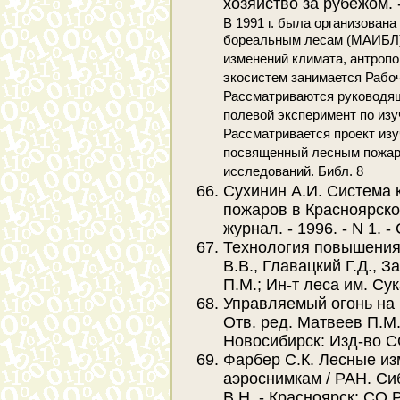
хозяйство за рубежом. - 
В 1991 г. была организован
бореальным лесам (МАИБЛ)
изменений климата, антроп
экосистем занимается Рабо
Рассматриваются руководя
полевой эксперимент по изу
Рассматривается проект изу
посвященный лесным пожар
исследований. Библ. 8
Сухинин А.И. Система 
пожаров в Красноярско
журнал. - 1996. - N 1. - 
Технология повышения
В.В., Главацкий Г.Д., З
П.М.; Ин-т леса им. Сук
Управляемый огонь на 
Отв. ред. Матвеев П.М.
Новосибирск: Изд-во СО
Фарбер С.К. Лесные и
аэроснимкам / РАН. Сиб
В.Н. - Красноярск: СО Р