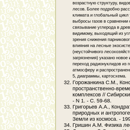
возрастную структуру, вид
лесов. Более подробно рас
климата и глобальный цикл 
выбросы газов в сравнении 
связывание углерода в древе
видимому, выходящий из угл
зрения снижения парниковог
влияния на лесные экосист
(неустойчивого лесохозяйст
загрязнения) указано новое
переход радионуклидов из г
атмосферу и распространени
5, диаграммы, картосхема.
Горожанкина С.М., Кон
пространственно-врем
комплексов // Сибирский
- N 1. - С. 59-68.
Григорьев А.А., Кондр
природных и антропоге
Земли из космоса. - 1996
Гришин А.М. Физика лес