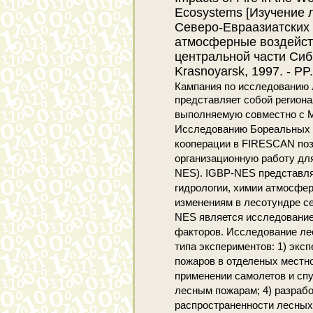
Ecosystems [Изучение 
Северо-Евраазиатских 
атмосферные воздейст
центральной части Сиби
Krasnoyarsk, 1997. - PP
Кампания по исследованию 
представляет собой регион
выполняемую совместно с 
Исследованию Бореальных Л
кооперации в FIRESCAN поз
организационную работу для
NES). IGBP-NES представля
гидрологии, химии атмосфе
изменениям в лесотундре с
NES является исследование
факторов. Исследование ле
типа экспериментов: 1) эк
пожаров в отделеных местно
применении самолетов и спу
лесным пожарам; 4) разраб
распространенности лесных