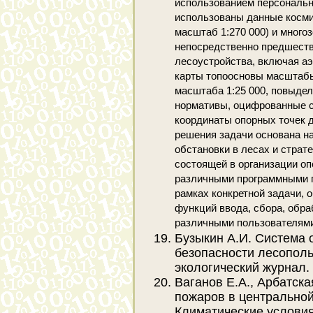
использованием персональн
использованы данные косми
масштаб 1:270 000) и мног
непосредственно предшест
лесоустройства, включая а
карты топоосновы масштабы
масштаба 1:25 000, повыде
нормативы, оцифрованные с
координаты опорных точек 
решения задачи основана н
обстановки в лесах и страт
состоящей в организации о
различными программными п
рамках конкретной задачи, 
функций ввода, сбора, обр
различными пользователями.
Бузыкин А.И. Система 
безопасности лесополь
экологический журнал. - 1
Ваганов Е.А., Арбатска
пожаров в центральной 
Климатические условия