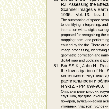
R.I. Assessing the Effec
Scanner Images // Earth
1995. - Vol. 13. - Iss. 1.
The automation of space scann
to identifying, interpreting, an
interaction with a digital cart
proposed for recognizing the c
mapping them, and performing 
caused by the fire. There are d
image processing, identifying 
geometric correction and imme
digital map and updating it ac
BrieSS K., Jahn H., Rose
the Investigation of Hot
маленького спутника д
растительности и облаков]
N 9-12. - PP. 899-908.
Описаны цели миссии, научн
спутника, предназначенного
пожаров, вулканической акт
угольных пластов), условий