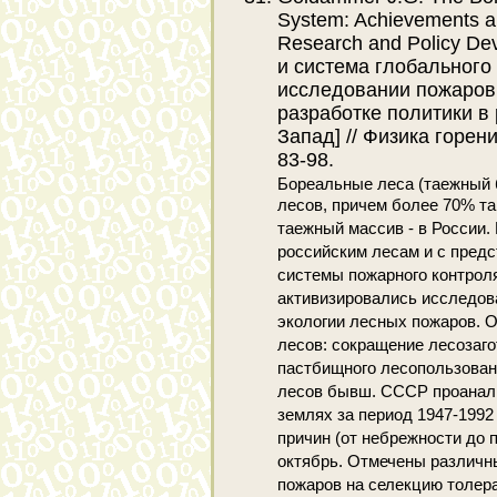
System: Achievements an
Research and Policy D
и система глобального
исследовании пожаров 
разработке политики в
Запад] // Физика горения
83-98.
Бореальные леса (таежный 
лесов, причем более 70% та
таежный массив - в России.
российским лесам и с пред
системы пожарного контрол
активизировались исследован
экологии лесных пожаров. 
лесов: сокращение лесозаго
пастбищного лесопользован
лесов бывш. СССР проанал
землях за период 1947-1992 
причин (от небрежности до п
октябрь. Отмечены различн
пожаров на селекцию толер