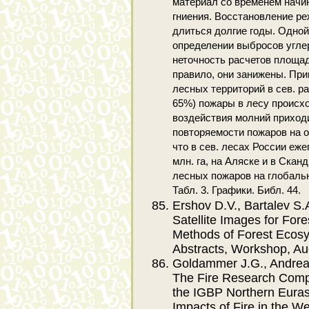
материал со временем начин
гниения. Восстановление ре
длиться долгие годы. Одно
определении выбросов угле
неточность расчетов площад
правило, они занижены. Пр
лесных территорий в сев. ра
65%) пожары в лесу происхо
воздействия молний приходи
повторяемости пожаров на о
что в сев. лесах России ежег
млн. га, на Аляске и в Сканд
лесных пожаров на глобаль
Табл. 3. Графики. Библ. 44.
Ershov D.V., Bartalev S.
Satellite Images for For
Methods of Forest Ecosys
Abstracts, Workshop, Aug
Goldammer J.G., Andreae
The Fire Research Compo
the IGBP Northern Euras
Impacts of Fire in the 