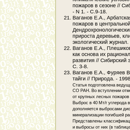
пожаров в сезоне // Си
- N 1. - С.9-18.
Ваганов Е.А., Арбатска
пожаров в центральной 
Дендрохронологически
прироста деревьев, кл
экологический журнал. -
Ваганов Е.А., Плешико
как основа их рациона
развития // Сибирский э
С. 3-8.
Ваганов Е.А., Фуряев 
тайги // Природа. - 1998.
Статья подготовлена ведущи
СО РАН. Во вступлении отм
от крупных лесных пожаров
Выброс в 40 Мт/г углерода 
дополняется выбросами дио
минерализации погибшей ра
Представлены классификаци
и выбросы от них (в таблиц