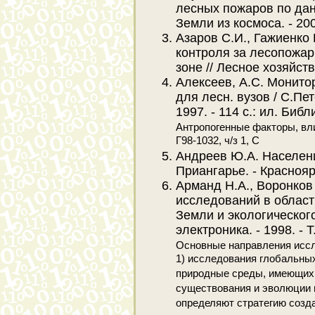
лесных пожаров по да
Земли из космоса. - 2000
Азаров С.И., Гажиенко
контроля за лесопожар
зоне // Лесное хозяйство.
Алексеев, А.С. Монито
для лесн. вузов / С.Пет
1997. - 114 с.: ил. Библ
Антропогенные факторы, вли
Г98-1032, ч/з 1, С
Андреев Ю.А. Населен
Приангарье. - Красноярс
Арманд Н.А., Воронков
исследований в област
Земли и экологического
электроника. - 1998. - T.
Основные направления исс
1) исследования глобальных
природные среды, имеющих
существования и эволюции 
определяют стратегию созд