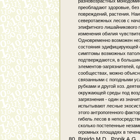
разновозрастных монодомин
преобладают здоровые, без
повреждений, растения. На
северотаежных лесов с на
эпифитного лишайникового п
изменения обилия чувствит
Одновременно возможен нез
состояния эдифицирующей 
симптомы возможных патоло
подтверждаются, в большин
элементов-загрязнителей, о
сообществах, можно объясн
связанными с погодными ус
рубками и другой хоз. деяте
окружающей среды под воз
загрязнения - один из знач
испытывают лесные экосист
этого антропогенного факто
гибель лесов в непосредств
сколько постепенные незам
огромных площадях в течен
Breido M.D., Popik A.G.