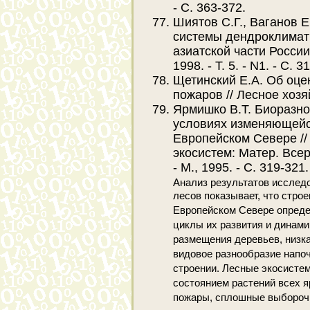
- С. 363-372.
Шиятов С.Г., Ваганов 
системы дендроклимати
азиатской части России
1998. - Т. 5. - N1. - С. 3
Щетинский Е.А. Об оце
пожаров // Лесное хозяйс
Ярмишко В.Т. Биоразно
условиях изменяющей
Европейском Севере //
экосистем: Матер. Всер
- М., 1995. - С. 319-321.
Анализ результатов исслед
лесов показывает, что строе
Европейском Севере опреде
циклы их развития и динами
размещения деревьев, низка
видовое разнообразие напоч
строении. Лесные экосист
состоянием растений всех я
пожары, сплошные выборочн