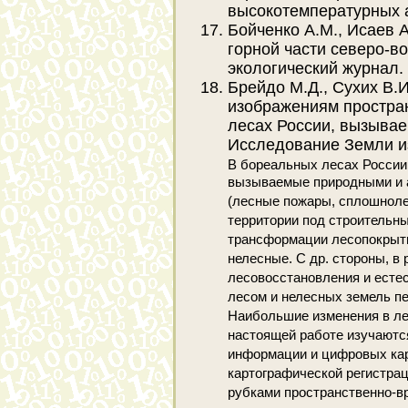
высокотемпературных ан
Бойченко А.М., Исаев 
горной части северо-во
экологический журнал. - 
Брейдо М.Д., Сухих В.
изображениям простра
лесах России, вызывае
Исследование Земли из к
В бореальных лесах России
вызываемые природными и а
(лесные пожары, сплошноле
территории под строительны
трансформации лесопокрыт
нелесные. С др. стороны, в 
лесовосстановления и естес
лесом и нелесных земель п
Наибольшие изменения в ле
настоящей работе изучаютс
информации и цифровых кар
картографической регистра
рубками пространственно-в