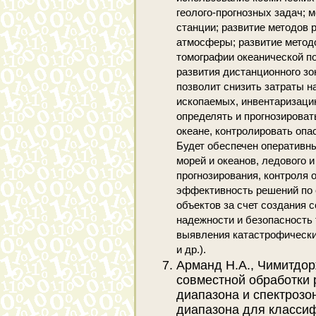
геолого-прогнозных задач;
станции; развитие методов 
атмосферы; развитие метод
томографии океанической п
развития дистанционного зо
позволит снизить затраты н
ископаемых, инвентаризацию
определять и прогнозирова
океане, контролировать опа
Будет обеспечен оперативн
морей и океанов, ледового и
прогнозирования, контроля 
эффективность решений по 
объектов за счет создания 
надежности и безопасность
выявления катастрофически
и др.).
Арманд Н.А., Чимитдор
совместной обработки
диапазона и спектрозо
диапазона для классиф