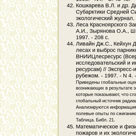
Кошкарева В.Л. и др. 
Субарктики Средней Си
экологический журнал. - 
Леса Красноярского За
А.И., Зырянова О.А., Ш
1997. - 208 с.
Ливайн Дж.С., Кейхун Д
лесах и выброс парник
ВНИИЦлесресурс (Всер
исследовательский и 
ресурсам) // Экспресс
рубежом. - 1997. - N 4. 
Приведены глобальные оцен
возникающих в результате э
которые показывают, что сг
глобальный источник радиац
Анализируются информация 
полевые опыты по сжиганию
Таблица. Библ. 21.
Математическое и физ
пожаров и их экологич