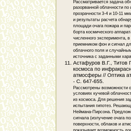
Рассматривается задача об
разорванной облачности по 
прозрачности 3-4 и 10-11 м
и результаты расчета обнар
площади очага пожара и пар
борта космического аппара
численного эксперимента, 
приемником фон и сигнал д
облачного поля и случайны
источника с заданными хара
Астафуров В.Г., Титов
космоса по инфракрасн
атмосферы // Оптика атм
- С. 647-655.
Рассмотрены возможности о
условиях кучевой облачнос
из космоса. Для решения за
испытания гипотез. Решающ
Неймана-Пирсона. Предложе
сигнала (излучение очага п
поверхности, облаков и атм
показывает возможность до