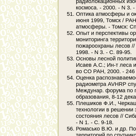
радиолокационных изо
космоса. - 2000. - N 3. -
Оптика атмосферы и ок
июня 1999, Томск / РАН
атмосферы. - Томск: Спе
Опыт и перспективы ор
мониторинга территори
пожароохраны лесов //
1998. - N 3. - С. 89-95.
Основы лесной политик
Исаев А.С.; Ин-т леса 
во СО РАН, 2000. - 246 
Оценка распознаваемо
радиометра AVHRP спу
Междунар. форума по п
образования, 8-12 декаб
Плешиков Ф.И., Черка
технологии в решении 
состояния лесов // Сиб
- N 1. - С. 9-18.
Ромасько В.Ю. и др. П
территорий по спутник