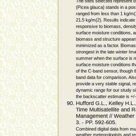
The sites selected represent 
(Picea glauca) stands in a po
ranged from less than 1 kg/m(2
21.5 kg/m(2). Results indicat
responsive to biomass, density,
surface moisture conditions, ar
biomass and structure appears
minimized as a factor. Biomass
strongest in the late winter Im
summer when the surface is m
surface moisture conditions t
of the C-band sensor, though t
band data for comparison. Als
provide a very stable signal, r
dynamic range for our study sit
the backscatter estimate is +/-
Hufford G.L., Kelley H.L
Time Multisatellite and 
Management // Weather an
3. - PP. 592-605.
Combined digital data from mult
weather meteorologists and r