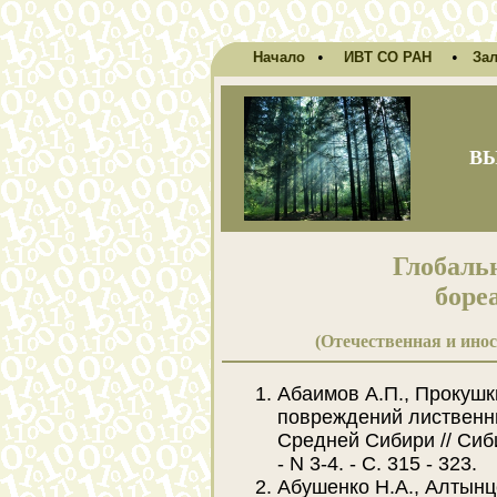
•
•
Начало
ИВТ СО РАН
За
В
Глобаль
боре
(Отечественная и инос
Абаимов А.П., Прокушк
повреждений лиственн
Средней Сибири // Сиби
- N 3-4. - С. 315 - 323.
Абушенко Н.А., Алтынц