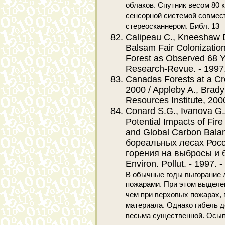
облаков. Спутник весом 80 
сенсорной системой совмес
стереосканнером. Библ. 13
Calipeau C., Kneeshaw D
Balsam Fair Colonization
Forest as Observed 68 Ye
Research-Revue. - 1997. 
Canadas Forests at a Cr
2000 / Appleby A., Brady
Resources Institute, 200
Conard S.G., Ivanova G.A
Potential Impacts of Fir
and Global Carbon Bala
бореальных лесах Росс
горения на выбросы и 
Environ. Pollut. - 1997. -
В обычные годы выгорание 
пожарами. При этом выделе
чем при верховых пожарах, 
материала. Однако гибель 
весьма существенной. Осып