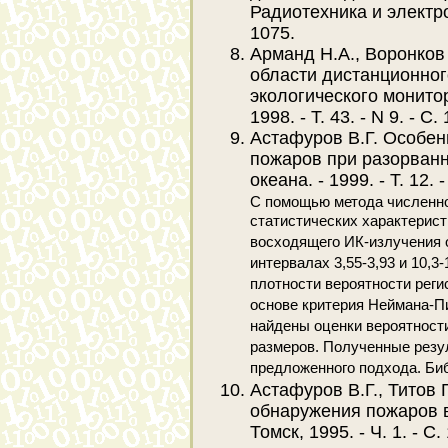
Радиотехника и электрони
1075.
Арманд Н.А., Воронков
области дистанционног
экологического монитор
1998. - Т. 43. - N 9. - С.
Астафуров В.Г. Особен
пожаров при разорванн
океана. - 1999. - T. 12. 
С помощью метода численн
статистических характерис
восходящего ИК-излучения 
интервалах 3,55-3,93 и 10,3
плотности вероятности реги
основе критерия Неймана-Пи
найдены оценки вероятност
размеров. Полученные рез
предложенного подхода. Биб
Астафуров В.Г., Титов
обнаружения пожаров в
Томск, 1995. - Ч. 1. - С.