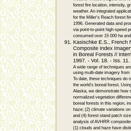
forest fire location, intensit
weather. An integrated applicat
for the Miller's Reach forest f
1996. Generated data and pro
via point-to-point high-speed p
consumed over 15 000 ha and 
Kasischke E.S., French 
Composite Index Imagery
in Boreal Forests // Inte
1997. - Vol. 18. - Iss. 11
A wide range of techniques ar
using multi-date imagery from
To date, these techniques do n
the world's boreal forest. Us
Alaska, we demonstrate how se
normalized vegetation differen
boreal forests in this region, i
haze; (2) climate variations on
and (4) forest stand patch siz
analysis of AVHRR composite d
(1) clouds and haze have disti