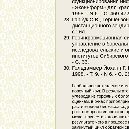
функционирования инф
«Экоинформ» для Урала
1998. - N 6. - С. 469-472
Гарбук С.В., Гершензо
дистанционного зондиро
с.: ил.
Геоинформационная си
управление в бореальн
исследовательские и о
институтов Сибирского 
- С. 33.
Гольдаммер Йоханн Г. 
1998. - T. 9. - N 6. - С. 2
Глобальное потепление и м
порочный круг. В результат
углерода из торфяных боло
оценкам, в р-нах приполярн
растительная биомасса содер
рост пожароактивности по п
может привести к дополните
результате чего в процессе
замкнутый цикл обратной с