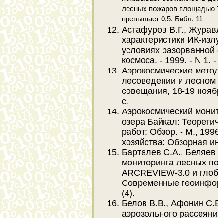
лесных пожаров площадью '
превышает 0,5. Библ. 11
Астафуров В.Г., Журав
характеристики ИК-изл
условиях разорванной 
космоса. - 1999. - N 1. -
Аэрокосмические мето
лесоведении и лесном 
совещания, 18-19 ноябр
с.
Аэрокосмический мони
озера Байкал: Теорети
работ: Обзор. - М., 1996
хозяйства: Обзорная и
Барталев С.А., Беляев
мониторинга лесных по
ARCREVIEW-3.0 и глоба
Современные геоинформ
(4).
Белов В.В., Афонин С.
аэрозольного рассеян