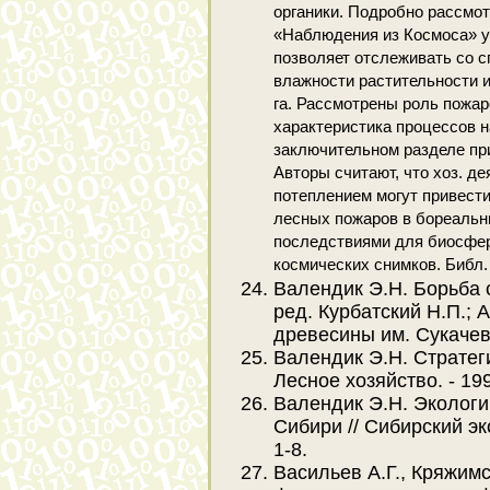
органики. Подробно рассмот
«Наблюдения из Космоса» у
позволяет отслеживать со с
влажности растительности 
га. Рассмотрены роль пожар
характеристика процессов н
заключительном разделе пр
Авторы считают, что хоз. д
потеплением могут привест
лесных пожаров в бореальн
последствиями для биосфер
космических снимков. Библ
Валендик Э.Н. Борьба 
ред. Курбатский Н.П.; 
древесины им. Сукачева
Валендик Э.Н. Стратег
Лесное хозяйство. - 1996
Валендик Э.Н. Экологи
Сибири // Сибирский эко
1-8.
Васильев А.Г., Кряжим