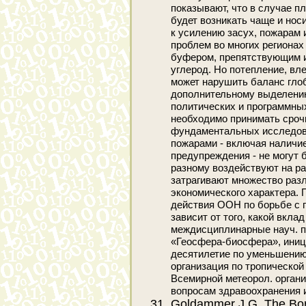
показывают, что в случае п
будет возникать чаще и нос
к усилению засух, пожарам
проблем во многих региона
буфером, препятствующим и
углерод. Но потепление, вл
может нарушить баланс глоб
дополнительному выделению
политических и программных
необходимо принимать сроч
фундаментальных исследова
пожарами - включая наличие
предупреждения - не могут 
разному воздействуют на р
затрагивают множество разл
экономического характера.
действия ООН по борьбе с 
зависит от того, какой вкла
междисциплинарные науч. п
«Геосфера-биосфера», ини
десятилетие по уменьшению
организация по тропическо
Всемирной метеорол. органи
вопросам здравоохранения 
Goldammer J.G. The Bore