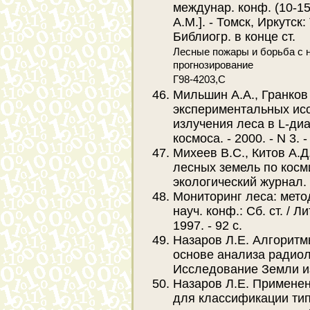
междунар. конф. (10-15 
А.М.]. - Томск, Иркутск:
Библиогр. в конце ст.
Лесные пожары и борьба с н
прогнозирование
Г98-4203,С
Мильшин А.А., Гранков
экспериментальных ис
излучения леса в L-ди
космоса. - 2000. - N 3. -
Михеев В.С., Китов А.Д
лесных земель по косм
экологический журнал. - 1
Мониторинг леса: мето
науч. конф.: Сб. ст. / Л
1997. - 92 с.
Назаров Л.Е. Алгоритм
основе анализа радиол
Исследование Земли из к
Назаров Л.Е. Примене
для классификации тип