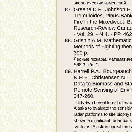
экологических изменений.
Greene D.F., Johnson E.
Tremuloides, Pinus-Bank
Fire in the Mixedwood Bo
Research-Review Canadi
- Vol. 29. - N 4. - PP. 46
Grishin A.M. Mathematic
Methods of Fighting them
390 p.
Лесные пожары, математич
S98-3, к/х, С
Harrell P.A., Bourgeauch
N.H.F., Christensen N.L.
Data to Biomass and Stan
Remote Sensing of Environ
247-260.
Thirty-two boreal forest sites 
Alaska to evaluate the sensit
radar platforms to site biophy
shown a significant radar back
systems. Alaskan boreal fores