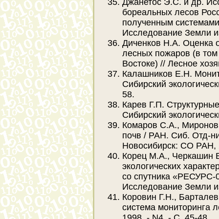
Джанетос Э.С. и др. И
бореальных лесов Росс
полученным системами 
Исследование Земли из к
Диченков Н.А. Оценка 
лесных пожаров (в том
Востоке) // Лесное хозяй
Калашников Е.Н. Монит
Сибирский экологический 
58.
Карев Г.П. Структурные
Сибирский экологический
Комаров С.А., Миронов
почв / РАН. Сиб. Отд-ни
Новосибирск: СО РАН, 2
Корец М.А., Черкашин 
экологических характе
со спутника «РЕСУРС-0
Исследование Земли из к
Коровин Г.Н., Барталев
система мониторинга ле
1998. - N4. - С. 45-48.