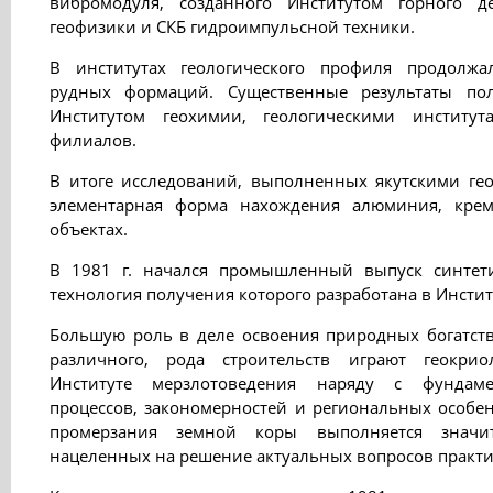
вибромодуля, созданного Институтом горного д
геофизики и СКБ гидроимпульсной техники.
В институтах геологического профиля продолжа
рудных формаций. Существенные результаты по
Институтом геохимии, геологическими институт
филиалов.
В итоге исследований, выполненных якутскими гео
элементарная форма нахождения алюминия, кре
объектах.
В 1981 г. начался промышленный выпуск синтети
технология получения которого разработана в Инстит
Большую роль в деле освоения природных богатств
различного, рода строительств играют геокрио
Институте мерзлотоведения наряду с фундаме
процессов, закономерностей и региональных особен
промерзания земной коры выполняется значит
нацеленных на решение актуальных вопросов практи