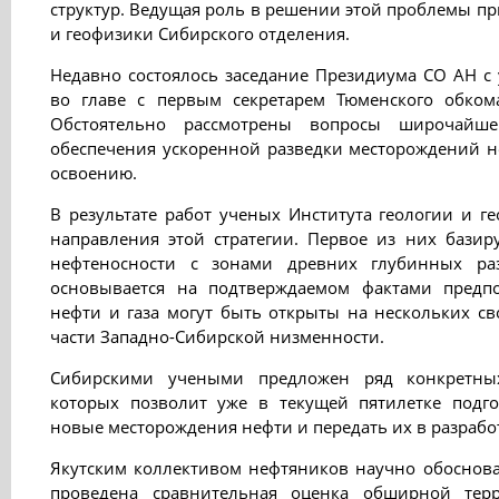
структур. Ведущая роль в решении этой проблемы пр
и геофизики Сибирского отделения.
Недавно состоялось заседание Президиума СO АН с
во главе с первым секретарем Тюменского обком
Обстоятельно рассмотрены вопросы широчайше
обеспечения ускоренной разведки месторождений не
освоению.
В результате работ ученых Института геологии и 
направления этой стратегии. Первое из них базир
нефтеносности с зонами древних глубинных ра
основывается на подтверждаемом фактами предп
нефти и газа могут быть открыты на нескольких с
части Западно-Сибирской низменности.
Сибирскими учеными предложен ряд конкретны
которых позволит уже в текущей пятилетке подг
новые месторождения нефти и передать их в разработ
Якутским коллективом нефтяников научно обоснова
проведена сравнительная оценка обширной тер