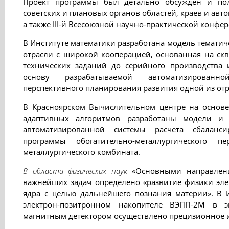
Проект программы был детально обсужден и по
советских и плановых органов областей, краев и ав
а также III-й Всесоюзной научно-практической конф
В Институте математики разработана модель тематич
отрасли с широкой кооперацией, основанная на ск
технических заданий до серийного производства
основу разрабатываемой автоматизированн
перспективного планирования развития одной из отр
В Красноярском Вычислительном центре на основе 
адаптивных алгоритмов разработаны модели и 
автоматизированной системы расчета сбаланси
программы обогатительно-металлургического п
металлургического комбината.
В области физических наук
«Основными направления
важнейших задач определено «развитие физики эле
ядра с целью дальнейшего познания материи». В 
электрон-позитронном накопителе ВЭПП-2М в э
магнитным детектором осуществлено прецизионное и