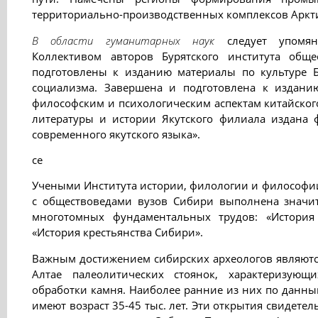
территориально-производственных комплексов Аркти
В области гуманитарных наук
следует упомяну
Коллективом авторов Бурятского института об
подготовлены к изданию материалы по культуре Б
социализма. Завершена и подготовлена к издани
философским и психологическим аспектам китайского
литературы и истории Якутского филиала издана 
современного якутского языка».
се
Учеными Института истории, филологии и философи
с обществоведами вузов Сибири выполнена значит
многотомных фундаментальных трудов: «История
«История крестьянства Сибири».
Важным достижением сибирских археологов являютс
Алтае палеолитических стоянок, характеризующи
обработки камня. Наиболее ранние из них по данн
имеют возраст 35-45 тыс. лет. Эти открытия свидете