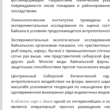
фотоинформации. Разработаны технические ука
повреждаемости лесов пожарами и районировани
последствиям.
Лимнологическим институтом проведены 
экспериментальные исследования по оценке сост
Байкала в условиях продолжающегося антропогенного
Экспериментальные экологические исследован
байкальских организмов показали, что чувствитель
рыб (омуль, хариус, бычки) к промышленным сточным
сотни раз выше, чем представителей сибирской фау
других рыб. Многие виды байкальской фауны
защитными способностями против токсических вещес
Центральный Сибирский ботанический сад
антропогенного воздействия на флоры земного шара
масштабе усиливается тенденция по насыщению фл
одновременном вымирании ряда эндемичных видов
В области наук о Земле
одной из интереснейших и о
является оперативный прогноз размещения неф