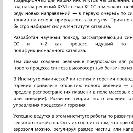
традиционных для наших институтов направлений. 
год назад решений XXVI съезда КПСС отмечалась нео
ряду новых направлений — в первую очередь по си
топлив на основе природного газа и угля. Приятно 
быстро набирает силу в Институте катализа.
Разработан научный подход, рассматривающий син
СО и Н⊂2 как процесс, идущий по мех
полифункционального катализа.
Тем самым созданы реальные предпосылки для ра
нового процесса синтеза высокосортных бензинов из
В Институте химической кинетики и горения прово
горения привели к открытию нового явления — с
предела распространения пламени в поле массовых с
или инерции). Развитие теории этого явления о
управления процессами горения.
Успешно ведутся в этом институте работы по развит
сельского хозяйства. Суть их состоит в том, что пр
аэрозоля можно, регулируя размер частиц или капе