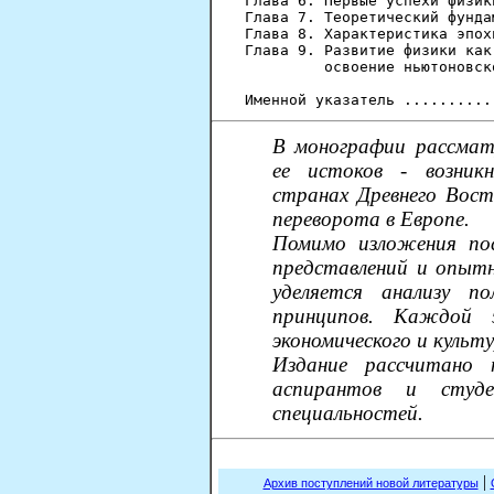
Глава 6. Первые успехи физик
Глава 7. Теоретический фунда
Глава 8. Характеристика эпох
Глава 9. Развитие физики как
         освоение ньютоновск
В монографии рассмат
ее истоков - возникн
странах Древнего Вост
переворота в Европе.
Помимо изложения пос
представлений и опытн
уделяется анализу п
принципов. Каждой э
экономического и культ
Издание рассчитано 
аспирантов и студе
специальностей.
|
Архив поступлений новой литературы