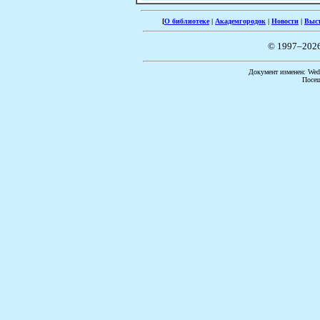
[
О библиотеке
|
Академгородок
|
Новости
|
Выс
© 1997–202
Документ изменен: Wed 
Посещ